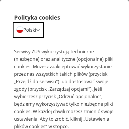
Polityka cookies
Polski
Menu
Szukaj
Serwisy ZUS wykorzystują techniczne
(niezbędne) oraz analityczne (opcjonalne) pliki
cookies. Możesz zaakceptować wykorzystanie
Emerytury
przez nas wszystkich takich plików (przycisk
„Przejdź do serwisu”) lub dostosować swoje
zgody (przycisk „Zarządzaj opcjami”). Jeśli
wybierzesz przycisk „Odrzuć opcjonalne”,
będziemy wykorzystywać tylko niezbędne pliki
Baza zlikwidowanych lub
cookies. W każdej chwili możesz zmienić swoje
przekształconych zakładów pracy
ustawienia. Aby to zrobić, kliknij „Ustawienia
plików cookies” w stopce.