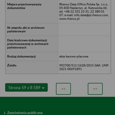
Rhenus Data Office Polska Sp. z o.o.,
05-830 Nadarzyn, al. Katowicka 66,
tel. +48 22 331 23 31; 22 380 01
07; e-mail: info.data@pl.rhenus.com,
www.rhenus.pl
akta karowo-płacowe
992700/511/1628/2015-SAK; UNP:
2021-00691891
Strona 59 z 8 589
<<
>>
Zamówienia publiczne