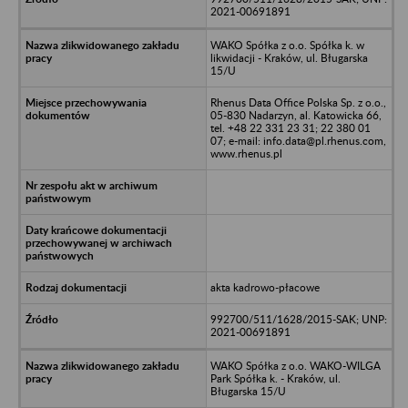
2021-00691891
WAKO Spółka z o.o. Spółka k. w
likwidacji - Kraków, ul. Bługarska
15/U
Rhenus Data Office Polska Sp. z o.o.,
05-830 Nadarzyn, al. Katowicka 66,
tel. +48 22 331 23 31; 22 380 01
07; e-mail: info.data@pl.rhenus.com,
www.rhenus.pl
akta kadrowo-płacowe
992700/511/1628/2015-SAK; UNP:
2021-00691891
WAKO Spółka z o.o. WAKO-WILGA
Park Spółka k. - Kraków, ul.
Bługarska 15/U