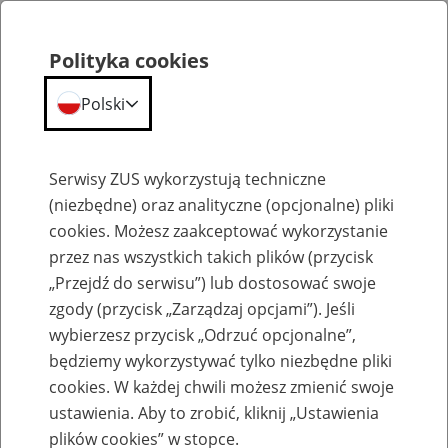
Polityka cookies
Polski
Menu
Szukaj
Serwisy ZUS wykorzystują techniczne
(niezbędne) oraz analityczne (opcjonalne) pliki
cookies. Możesz zaakceptować wykorzystanie
Emerytury
przez nas wszystkich takich plików (przycisk
„Przejdź do serwisu”) lub dostosować swoje
zgody (przycisk „Zarządzaj opcjami”). Jeśli
wybierzesz przycisk „Odrzuć opcjonalne”,
będziemy wykorzystywać tylko niezbędne pliki
Baza zlikwidowanych lub
cookies. W każdej chwili możesz zmienić swoje
przekształconych zakładów pracy
ustawienia. Aby to zrobić, kliknij „Ustawienia
plików cookies” w stopce.