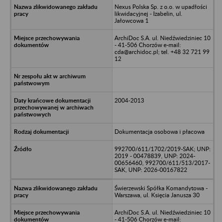
Nexus Polska Sp. z o.o. w upadłości
likwidacyjnej - Izabelin, ul.
Jałowcowa 1
ArchiDoc S.A. ul. Niedźwiedziniec 10
- 41-506 Chorzów e-mail:
cda@archidoc.pl; tel. +48 32 721 99
12
2004-2013
Dokumentacja osobowa i płacowa
992700/611/1702/2019-SAK; UNP:
2019 - 00478839, UNP: 2024-
00656460, 992700/611/513/2017-
SAK, UNP: 2026-00167822
Świerzewski Spółka Komandytowa -
Warszawa, ul. Księcia Janusza 30
ArchiDoc S.A. ul. Niedźwiedziniec 10
- 41-506 Chorzów e-mail: