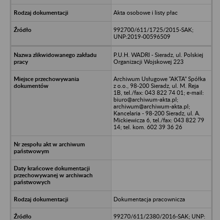
Akta osobowe i listy płac
992700/611/1725/2015-SAK;
UNP:2019-00596509
P.U.H. WADRI - Sieradz, ul. Polskiej
Organizacji Wojskowej 223
Archiwum Usługowe "AKTA" Spółka
z o.o., 98-200 Sieradz, ul. M. Reja
1B, tel./fax: 043 822 74 01; e-mail:
biuro@archiwum-akta.pl;
archiwum@archiwum-akta.pl;
Kancelaria - 98-200 Sieradz, ul. A.
Mickiewicza 6, tel./fax: 043 822 79
14; tel. kom. 602 39 36 26
Dokumentacja pracownicza
99270/611/2380/2016-SAK; UNP: