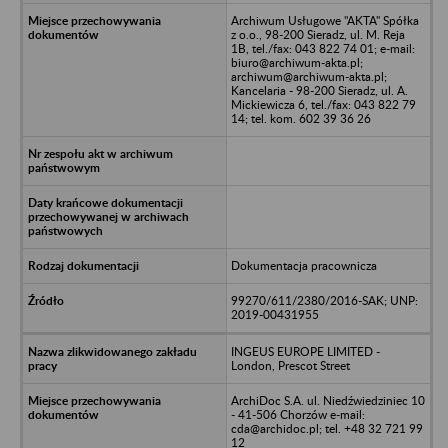
Archiwum Usługowe "AKTA" Spółka
z o.o., 98-200 Sieradz, ul. M. Reja
1B, tel./fax: 043 822 74 01; e-mail:
biuro@archiwum-akta.pl;
archiwum@archiwum-akta.pl;
Kancelaria - 98-200 Sieradz, ul. A.
Mickiewicza 6, tel./fax: 043 822 79
14; tel. kom. 602 39 36 26
Dokumentacja pracownicza
99270/611/2380/2016-SAK; UNP:
2019-00431955
INGEUS EUROPE LIMITED -
London, Prescot Street
ArchiDoc S.A. ul. Niedźwiedziniec 10
- 41-506 Chorzów e-mail:
cda@archidoc.pl; tel. +48 32 721 99
12