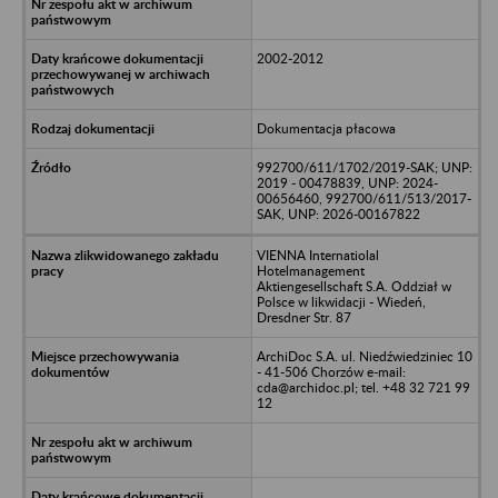
2002-2012
Dokumentacja płacowa
992700/611/1702/2019-SAK; UNP:
2019 - 00478839, UNP: 2024-
00656460, 992700/611/513/2017-
SAK, UNP: 2026-00167822
VIENNA Internatiolal
Hotelmanagement
Aktiengesellschaft S.A. Oddział w
Polsce w likwidacji - Wiedeń,
Dresdner Str. 87
ArchiDoc S.A. ul. Niedźwiedziniec 10
- 41-506 Chorzów e-mail:
cda@archidoc.pl; tel. +48 32 721 99
12