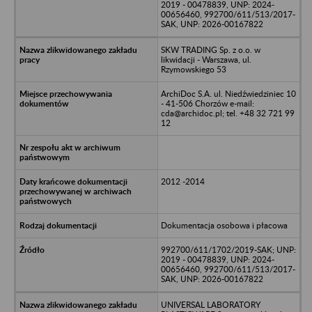
2019 - 00478839, UNP: 2024-
00656460, 992700/611/513/2017-
SAK, UNP: 2026-00167822
SKW TRADING Sp. z o.o. w
likwidacji - Warszawa, ul.
Rzymowskiego 53
ArchiDoc S.A. ul. Niedźwiedziniec 10
- 41-506 Chorzów e-mail:
cda@archidoc.pl; tel. +48 32 721 99
12
2012 -2014
Dokumentacja osobowa i płacowa
992700/611/1702/2019-SAK; UNP:
2019 - 00478839, UNP: 2024-
00656460, 992700/611/513/2017-
SAK, UNP: 2026-00167822
UNIVERSAL LABORATORY