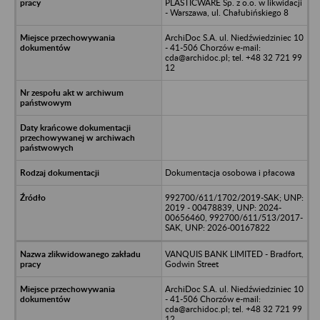
PLASTICWARE Sp. z o.o. w likwidacji
- Warszawa, ul. Chałubińskiego 8
ArchiDoc S.A. ul. Niedźwiedziniec 10
- 41-506 Chorzów e-mail:
cda@archidoc.pl; tel. +48 32 721 99
12
Dokumentacja osobowa i płacowa
992700/611/1702/2019-SAK; UNP:
2019 - 00478839, UNP: 2024-
00656460, 992700/611/513/2017-
SAK, UNP: 2026-00167822
VANQUIS BANK LIMITED - Bradfort,
Godwin Street
ArchiDoc S.A. ul. Niedźwiedziniec 10
- 41-506 Chorzów e-mail:
cda@archidoc.pl; tel. +48 32 721 99
12