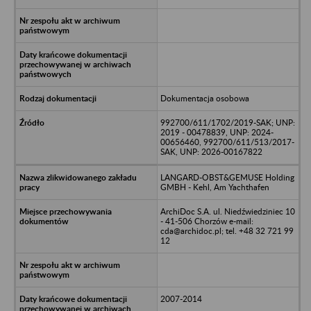
Dokumentacja osobowa
992700/611/1702/2019-SAK; UNP:
2019 - 00478839, UNP: 2024-
00656460, 992700/611/513/2017-
SAK, UNP: 2026-00167822
LANGARD-OBST&GEMUSE Holding
GMBH - Kehl, Am Yachthafen
ArchiDoc S.A. ul. Niedźwiedziniec 10
- 41-506 Chorzów e-mail:
cda@archidoc.pl; tel. +48 32 721 99
12
2007-2014