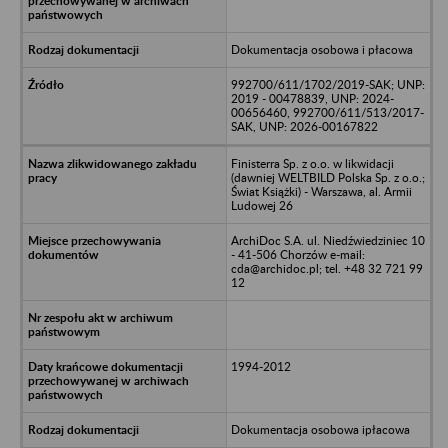
Dokumentacja osobowa i płacowa
992700/611/1702/2019-SAK; UNP:
2019 - 00478839, UNP: 2024-
00656460, 992700/611/513/2017-
SAK, UNP: 2026-00167822
Finisterra Sp. z o.o. w likwidacji
(dawniej WELTBILD Polska Sp. z o.o.;
Świat Książki) - Warszawa, al. Armii
Ludowej 26
ArchiDoc S.A. ul. Niedźwiedziniec 10
- 41-506 Chorzów e-mail:
cda@archidoc.pl; tel. +48 32 721 99
12
1994-2012
Dokumentacja osobowa ipłacowa