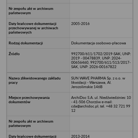
2005-2016
Dokumentacja osobowo-płacowa
992700/611/1702/2019-SAK; UNP:
2019 - 00478839, UNP: 2024-
00656460, 992700/611/513/2017-
SAK, UNP: 2026-00167822
SUN WAVE PHARMA Sp. z o.o. w
likwidacji - Warszawa, Al.
Jerozolimskie 146B
ArchiDoc S.A. ul. Niedźwiedziniec 10
- 41-506 Chorzów e-mail:
cda@archidoc.pl; tel. +48 32 721 99
12
2013-2014