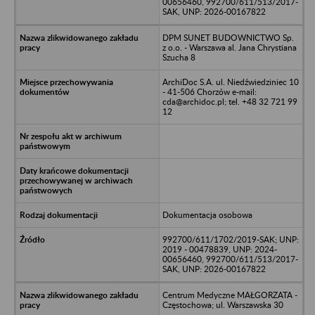
00656460, 992700/611/513/2017-
SAK, UNP: 2026-00167822
DPM SUNET BUDOWNICTWO Sp.
z o.o. - Warszawa al. Jana Chrystiana
Szucha 8
ArchiDoc S.A. ul. Niedźwiedziniec 10
- 41-506 Chorzów e-mail:
cda@archidoc.pl; tel. +48 32 721 99
12
Dokumentacja osobowa
992700/611/1702/2019-SAK; UNP:
2019 - 00478839, UNP: 2024-
00656460, 992700/611/513/2017-
SAK, UNP: 2026-00167822
Centrum Medyczne MAŁGORZATA -
Częstochowa; ul. Warszawska 30