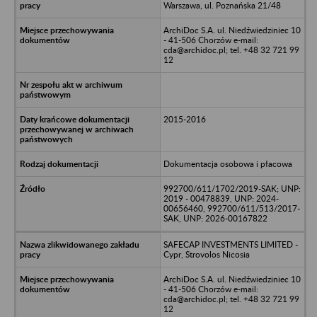
Warszawa, ul. Poznańska 21/48
ArchiDoc S.A. ul. Niedźwiedziniec 10
- 41-506 Chorzów e-mail:
cda@archidoc.pl; tel. +48 32 721 99
12
2015-2016
Dokumentacja osobowa i płacowa
992700/611/1702/2019-SAK; UNP:
2019 - 00478839, UNP: 2024-
00656460, 992700/611/513/2017-
SAK, UNP: 2026-00167822
SAFECAP INVESTMENTS LIMITED -
Cypr, Strovolos Nicosia
ArchiDoc S.A. ul. Niedźwiedziniec 10
- 41-506 Chorzów e-mail:
cda@archidoc.pl; tel. +48 32 721 99
12