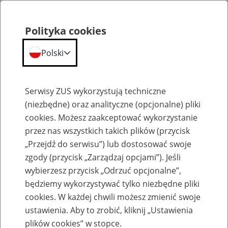
Polityka cookies
Polski
Menu
Szukaj
Serwisy ZUS wykorzystują techniczne
(niezbędne) oraz analityczne (opcjonalne) pliki
cookies. Możesz zaakceptować wykorzystanie
Emerytury
przez nas wszystkich takich plików (przycisk
„Przejdź do serwisu”) lub dostosować swoje
zgody (przycisk „Zarządzaj opcjami”). Jeśli
wybierzesz przycisk „Odrzuć opcjonalne”,
będziemy wykorzystywać tylko niezbędne pliki
Baza zlikwidowanych lub
cookies. W każdej chwili możesz zmienić swoje
przekształconych zakładów pracy
ustawienia. Aby to zrobić, kliknij „Ustawienia
plików cookies” w stopce.