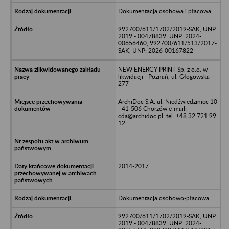
Dokumentacja osobowa i płacowa
992700/611/1702/2019-SAK; UNP:
2019 - 00478839, UNP: 2024-
00656460, 992700/611/513/2017-
SAK, UNP: 2026-00167822
NEW ENERGY PRINT Sp. z o.o. w
likwidacji - Poznań, ul. Głogowska
277
ArchiDoc S.A. ul. Niedźwiedziniec 10
- 41-506 Chorzów e-mail:
cda@archidoc.pl; tel. +48 32 721 99
12
2014-2017
Dokumentacja osobowo-płacowa
992700/611/1702/2019-SAK; UNP:
2019 - 00478839, UNP: 2024-