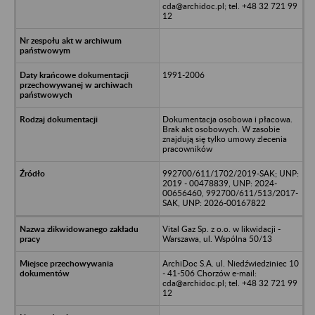
cda@archidoc.pl; tel. +48 32 721 99
12
1991-2006
Dokumentacja osobowa i płacowa.
Brak akt osobowych. W zasobie
znajdują się tylko umowy zlecenia
pracowników
992700/611/1702/2019-SAK; UNP:
2019 - 00478839, UNP: 2024-
00656460, 992700/611/513/2017-
SAK, UNP: 2026-00167822
Vital Gaz Sp. z o.o. w likwidacji -
Warszawa, ul. Wspólna 50/13
ArchiDoc S.A. ul. Niedźwiedziniec 10
- 41-506 Chorzów e-mail:
cda@archidoc.pl; tel. +48 32 721 99
12