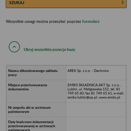
SZUKAJ
Wszystkie uwagi można przesyłać poprzez
formularz
Ukryj wszystkie pozycje bazy
AREK Sp. z o.o. - Dachnów
EMIKS SKŁADNICA AKT Sp. z o.o.,
Lublin, ul. Mełgiewska 152, tel. 81
749 65 60; fax 81 749 65 61; e-mail:
emiks-lublin@op.pl; www.emiks.pl