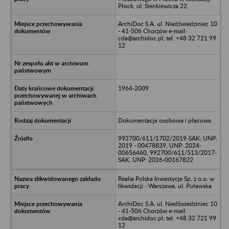
Płock, ul. Sienkiewicza 22
ArchiDoc S.A. ul. Niedźwiedziniec 10
- 41-506 Chorzów e-mail:
cda@archidoc.pl; tel. +48 32 721 99
12
1964-2009
Dokumentacja osobowa i płacowa
992700/611/1702/2019-SAK; UNP:
2019 - 00478839, UNP: 2024-
00656460, 992700/611/513/2017-
SAK, UNP: 2026-00167822
Realia Polska Inwestycje Sp. z o.o. w
likwidacji - Warszawa, ul. Puławska
ArchiDoc S.A. ul. Niedźwiedziniec 10
- 41-506 Chorzów e-mail:
cda@archidoc.pl; tel. +48 32 721 99
12