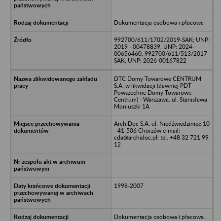
Dokumentacja osobowa i płacowa
992700/611/1702/2019-SAK; UNP:
2019 - 00478839, UNP: 2024-
00656460, 992700/611/513/2017-
SAK, UNP: 2026-00167822
DTC Domy Towarowe CENTRUM
S.A. w likwidacji (dawniej PDT
Powszechne Domy Towarowe
Centrum) - Warszawa, ul. Stanisława
Moniuszki 1A
ArchiDoc S.A. ul. Niedźwiedziniec 10
- 41-506 Chorzów e-mail:
cda@archidoc.pl; tel. +48 32 721 99
12
1998-2007
Dokumentacja osobowa i płacowa.