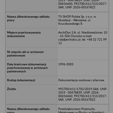
2019 - 00478839, UNP: 2024-
00656460, 992700/611/513/2017-
SAK, UNP: 2026-00167822
TV SHOP Polska Sp. z o.o. w
likwidacji - Warszawa, ul.
Kruczkowskiego 8
ArchiDoc S.A. ul. Niedźwiedziniec 10
- 41-506 Chorzów e-mail:
cda@archidoc.pl; tel. +48 32 721 99
12
1996-2003
Dokumentacja osobowa i płacowa
992700/611/1702/2019-SAK; UNP:
2019 - 00478839, UNP: 2024-
00656460, 992700/611/513/2017-
SAK, UNP: 2026-00167822
Przedsiębiorstwo Przemysłu
Metalowego w Płocku w likwidacji -