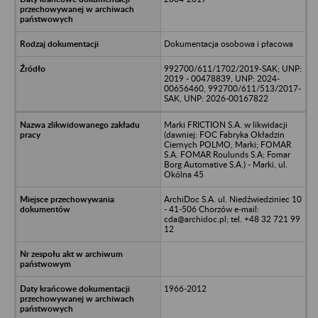
Dokumentacja osobowa i płacowa
992700/611/1702/2019-SAK; UNP:
2019 - 00478839, UNP: 2024-
00656460, 992700/611/513/2017-
SAK, UNP: 2026-00167822
Marki FRICTION S.A. w likwidacji
(dawniej: FOC Fabryka Okładzin
Ciernych POLMO, Marki; FOMAR
S.A. FOMAR Roulunds S.A; Fomar
Borg Automative S.A.) - Marki, ul.
Okólna 45
ArchiDoc S.A. ul. Niedźwiedziniec 10
- 41-506 Chorzów e-mail:
cda@archidoc.pl; tel. +48 32 721 99
12
1966-2012