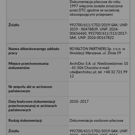
Dokumentacja płacowa do roku
1997 włącznie została zniszczona
przez DTC zgodnie ze wcześniej
obowiązującymi przepisami
992700/611/1702/2019-SAK; UNP:
2019 - 00478839, UNP: 2024-
00656460, 992700/611/513/2017-
SAK, UNP: 2026-00167822
ROYALTON PARTNERS Sp. z o.o. w
likwidacji Warszawa, ul. Złota 59
ArchiDoc S.A. ul. Niedźwiedziniec 10
- 41-506 Chorzów e-mail:
cda@archidoc.pl; tel. +48 32 721 99
12
2010- 2017
Dokumentacja osobowo-płacowa
992700/611/1702/2019-SAK; UNP: