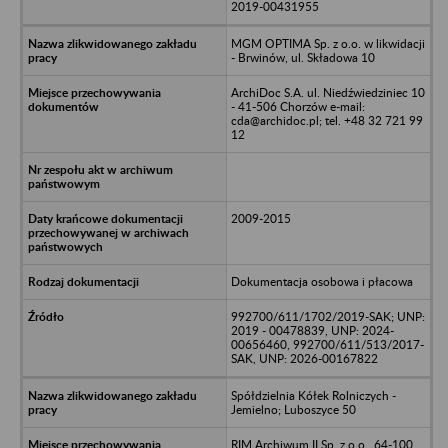
2019-00431955
MGM OPTIMA Sp. z o.o. w likwidacji
- Brwinów, ul. Składowa 10
ArchiDoc S.A. ul. Niedźwiedziniec 10
- 41-506 Chorzów e-mail:
cda@archidoc.pl; tel. +48 32 721 99
12
2009-2015
Dokumentacja osobowa i płacowa
992700/611/1702/2019-SAK; UNP:
2019 - 00478839, UNP: 2024-
00656460, 992700/611/513/2017-
SAK, UNP: 2026-00167822
Spółdzielnia Kółek Rolniczych -
Jemielno; Luboszyce 50
RIM Archiwum II Sp. z o.o., 64-100