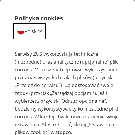
Polityka cookies
Polski
Menu
Szukaj
Serwisy ZUS wykorzystują techniczne
(niezbędne) oraz analityczne (opcjonalne) pliki
cookies. Możesz zaakceptować wykorzystanie
Emerytury
przez nas wszystkich takich plików (przycisk
„Przejdź do serwisu”) lub dostosować swoje
zgody (przycisk „Zarządzaj opcjami”). Jeśli
wybierzesz przycisk „Odrzuć opcjonalne”,
będziemy wykorzystywać tylko niezbędne pliki
Baza zlikwidowanych lub
cookies. W każdej chwili możesz zmienić swoje
przekształconych zakładów pracy
ustawienia. Aby to zrobić, kliknij „Ustawienia
plików cookies” w stopce.