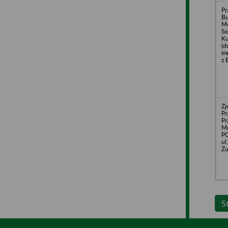
Pr
Bu
Mo
So
Ku
(d
tr
z 
Zj
Pr
Pr
Me
PO
ul
Z
S