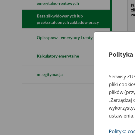
emerytalno-rentowych
N
z
z
Baza zlikwidowanych lub
przekształconych zakładów pracy
W
Opis spraw - emerytury i renty
o.
Ju
Polityka
Kalkulatory emerytalne
T
o.
mLegitymacja
Serwisy ZUS
Bu
pliki cooki
plików (prz
WI
„Zarządzaj 
up
wykorzystyw
li
ul
ustawienia.
A
Polityka co
Pr
H