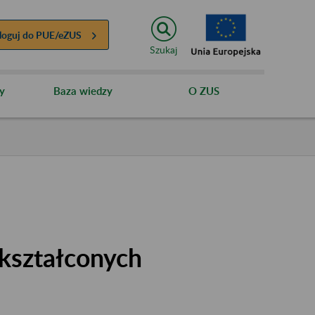
loguj do
PUE/eZUS
Szukaj
y
Baza wiedzy
O ZUS
kształconych