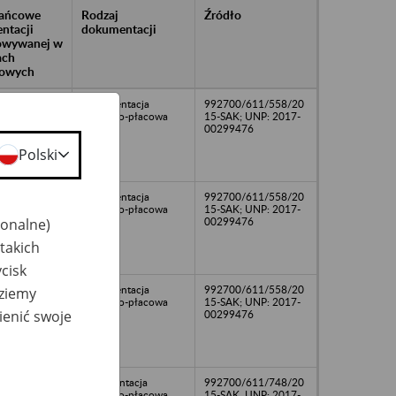
rańcowe
Rodzaj
Źródło
ntacji
dokumentacji
owywanej w
ach
owych
Dokumentacja
992700/611/558/20
osobowo-płacowa
15-SAK; UNP: 2017-
00299476
Polski
Dokumentacja
992700/611/558/20
osobowo-płacowa
15-SAK; UNP: 2017-
jonalne)
00299476
takich
cisk
Dokumentacja
992700/611/558/20
dziemy
osobowo-płacowa
15-SAK; UNP: 2017-
ienić swoje
00299476
dokumentacja
992700/611/748/20
osobowo-płacowa
15-SAK, UNP: 2017-