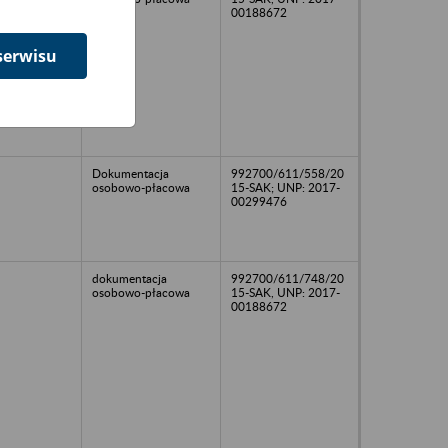
00188672
serwisu
Dokumentacja
992700/611/558/20
osobowo-płacowa
15-SAK; UNP: 2017-
00299476
dokumentacja
992700/611/748/20
osobowo-płacowa
15-SAK, UNP: 2017-
00188672