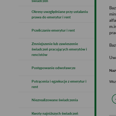
świadczeń
Baz
Okresy uwzględniane przy ustalaniu
min
prawa do emerytur i rent
alf
m.i
Przeliczanie emerytur i rent
pra
Zmniejszenie lub zawieszenie
Baz
świadczeń pracujących emerytów i
rencistów
Uwa
Postępowanie odwoławcze
Naz
Potrącenia i egzekucje z emerytur i
Wsz
rent
Niezrealizowane świadczenia
Kwoty najniższych świadczeń