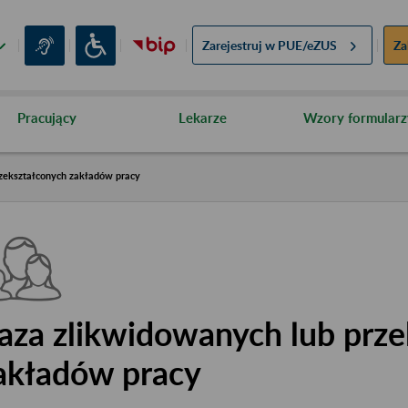
Zarejestruj w
PUE/eZUS
Za
Pracujący
Lekarze
Wzory formularz
zekształconych zakładów pracy
aza zlikwidowanych lub prze
akładów pracy