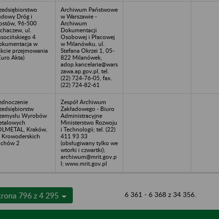
zedsiębiorstwo
Archiwum Państwowe
dowy Dróg i
w Warszawie -
stów, 96-500
Archiwum
chaczew, ul.
Dokumentacji
socińskiego 4
Osobowej i Płacowej
okumentacja w
w Milanówku, ul.
akcie przejmowania
Stefana Okrzei 1, 05-
Euro Akta)
822 Milanówek,
adop.kancelaria@wars
zawa.ap.gov.pl, tel.
(22) 724-76-05, fax.
(22) 724-82-61
ednoczenie
Zespół Archiwum
zedsiębiorstw
Zakładowego - Biuro
zemysłu Wyrobów
Administracyjne
talowych
Ministerstwo Rozwoju
LMETAL, Kraków,
i Technologii; tel. (22)
. Krowoderskich
411 93 33
uchów 2
(obsługiwany tylko we
wtorki i czwartki);
archiwum@mrit.gov.p
l; www.mrit.gov.pl
6 361 - 6 368 z 34 356.
trona 796 z 4 295