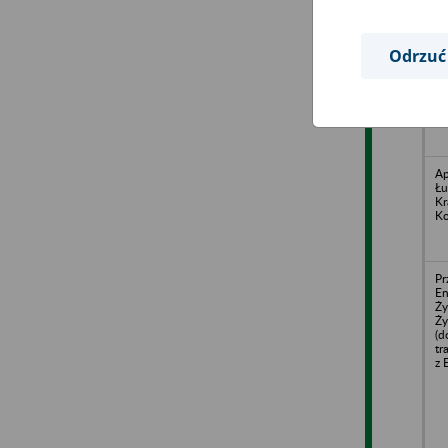
SO
41
ul
Odrzuć
Ap
Łu
Kr
Ko
Pr
En
Ży
Ży
(d
tr
z 