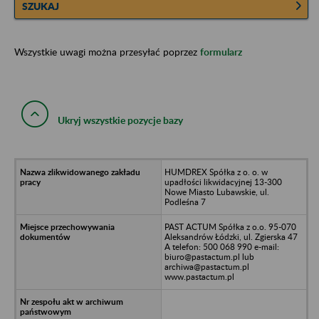
SZUKAJ
Wszystkie uwagi można przesyłać poprzez
formularz
Ukryj wszystkie pozycje bazy
HUMDREX Spółka z o. o. w
upadłości likwidacyjnej 13-300
Nowe Miasto Lubawskie, ul.
Podleśna 7
PAST ACTUM Spółka z o.o. 95-070
Aleksandrów Łódzki, ul. Zgierska 47
A telefon: 500 068 990 e-mail:
biuro@pastactum.pl lub
archiwa@pastactum.pl
www.pastactum.pl