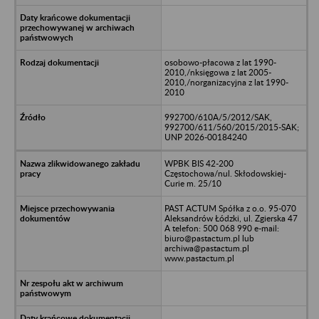
osobowo-płacowa z lat 1990-
2010,/nksięgowa z lat 2005-
2010,/norganizacyjna z lat 1990-
2010
992700/610A/5/2012/SAK,
992700/611/560/2015/2015-SAK;
UNP 2026-00184240
WPBK BIS 42-200
Częstochowa/nul. Skłodowskiej-
Curie m. 25/10
PAST ACTUM Spółka z o.o. 95-070
Aleksandrów Łódzki, ul. Zgierska 47
A telefon: 500 068 990 e-mail:
biuro@pastactum.pl lub
archiwa@pastactum.pl
www.pastactum.pl