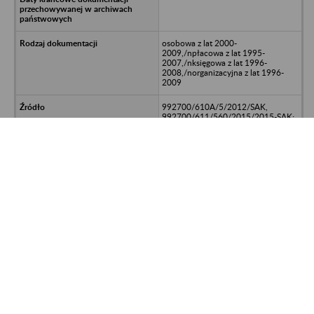
osobowa z lat 2000-
2009,/npłacowa z lat 1995-
2007,/nksięgowa z lat 1996-
2008,/norganizacyjna z lat 1996-
2009
992700/610A/5/2012/SAK,
992700/611/560/2015/2015-SAK;
UNP 2026-00184240
NOWA-FRANCE Biuro Handlowe
Marian Nowak ZPCHr 62-081
Przeźmierowo k/Poznania, ul.
Wysokogotowska 85
PAST ACTUM Spółka z o.o. 95-070
Aleksandrów Łódzki, ul. Zgierska 47
A telefon: 500 068 990 e-mail:
biuro@pastactum.pl lub
archiwa@pastactum.pl
www.pastactum.pl