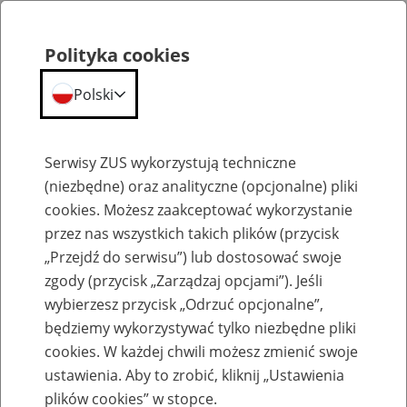
Polityka cookies
Polski
Menu
Szukaj
Serwisy ZUS wykorzystują techniczne
(niezbędne) oraz analityczne (opcjonalne) pliki
cookies. Możesz zaakceptować wykorzystanie
Emerytury
przez nas wszystkich takich plików (przycisk
„Przejdź do serwisu”) lub dostosować swoje
zgody (przycisk „Zarządzaj opcjami”). Jeśli
wybierzesz przycisk „Odrzuć opcjonalne”,
będziemy wykorzystywać tylko niezbędne pliki
Baza zlikwidowanych lub
cookies. W każdej chwili możesz zmienić swoje
przekształconych zakładów pracy
ustawienia. Aby to zrobić, kliknij „Ustawienia
plików cookies” w stopce.