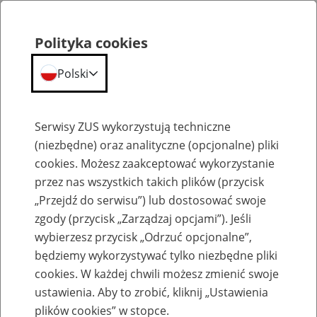
Polityka cookies
Polski
Menu
Szukaj
Serwisy ZUS wykorzystują techniczne
(niezbędne) oraz analityczne (opcjonalne) pliki
cookies. Możesz zaakceptować wykorzystanie
Emerytury
przez nas wszystkich takich plików (przycisk
„Przejdź do serwisu”) lub dostosować swoje
zgody (przycisk „Zarządzaj opcjami”). Jeśli
wybierzesz przycisk „Odrzuć opcjonalne”,
będziemy wykorzystywać tylko niezbędne pliki
Baza zlikwidowanych lub
cookies. W każdej chwili możesz zmienić swoje
przekształconych zakładów pracy
ustawienia. Aby to zrobić, kliknij „Ustawienia
plików cookies” w stopce.