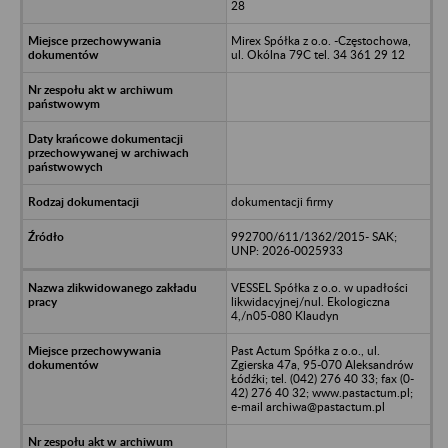
28
Mirex Spółka z o.o. -Częstochowa,
ul. Okólna 79C tel. 34 361 29 12
dokumentacji firmy
992700/611/1362/2015- SAK;
UNP: 2026-0025933
VESSEL Spółka z o.o. w upadłości
likwidacyjnej/nul. Ekologiczna
4,/n05-080 Klaudyn
Past Actum Spółka z o.o., ul.
Zgierska 47a, 95-070 Aleksandrów
Łódźki; tel. (042) 276 40 33; fax (0-
42) 276 40 32; www.pastactum.pl;
e-mail archiwa@pastactum.pl