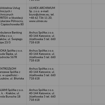
ółdzielnia Usług
ULMEX ARCHIWUM
lniczych i
Sp. z o.o. e-mail:
chnicznych
biuro@ulmex.eu, tel.
RITEX w likwidacji
+48 62 736 11 20,
Cykarzew Północny,
www.ulmex.eu
. Częstochowska 80
bulance Banking
Archus Spółka z o.o.
ółka z o.o. -
40-144 Katowice, ul.
aków, ul. Świętego
Józefowska 5 tel. 660
lipa 23/3
718 618
OKA Spółka z o.o.
Archus Spółka z o.o.
Ruda Śląska, ul.
40-144 Katowice, ul.
odnicka 567R
Józefowska 5 tel. 660
718 618
ENTROZŁOM
Archus Spółka z o.o.
rszawa Spółka z
40-144 Katowice, ul.
o. w upadłości -
Józefowska 5 tel. 660
uszków, ul. Błońska
718 618
JAMI Spółka z o.o.
Archus Spółka z o.o.
. k. - Kraków, ul.
40-144 Katowice, ul.
rola Bunscha 18
Józefowska 5 tel. 660
718 618