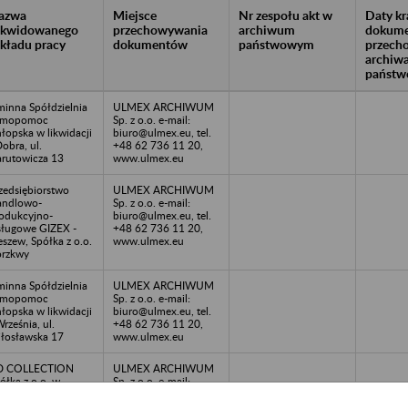
azwa
Miejsce
Nr zespołu akt w
Daty k
likwidowanego
przechowywania
archiwum
dokume
akładu pracy
dokumentów
państwowym
przech
archiw
państw
inna Spółdzielnia
ULMEX ARCHIWUM
amopomoc
Sp. z o.o. e-mail:
łopska w likwidacji
biuro@ulmex.eu, tel.
Dobra, ul.
+48 62 736 11 20,
rutowicza 13
www.ulmex.eu
zedsiębiorstwo
ULMEX ARCHIWUM
andlowo-
Sp. z o.o. e-mail:
odukcyjno-
biuro@ulmex.eu, tel.
ługowe GIZEX -
+48 62 736 11 20,
eszew, Spółka z o.o.
www.ulmex.eu
rzkwy
inna Spółdzielnia
ULMEX ARCHIWUM
amopomoc
Sp. z o.o. e-mail:
łopska w likwidacji
biuro@ulmex.eu, tel.
Września, ul.
+48 62 736 11 20,
łosławska 17
www.ulmex.eu
D COLLECTION
ULMEX ARCHIWUM
ółka z o.o. w
Sp. z o.o. e-mail:
adłości - Bralin, ul.
biuro@ulmex.eu, tel.
pińska 26
+48 62 736 11 20,