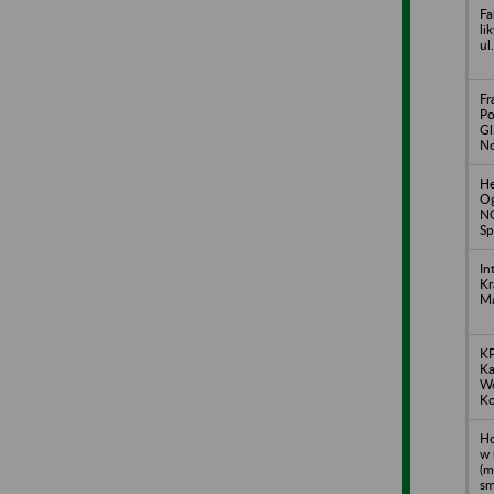
Fa
li
ul
Fr
Po
Gl
No
He
Og
NO
Sp
In
Kr
Ma
KP
Ka
Wo
Ko
Ho
w 
(m
sm