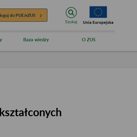
loguj do
PUE/eZUS
Szukaj
y
Baza wiedzy
O ZUS
kształconych