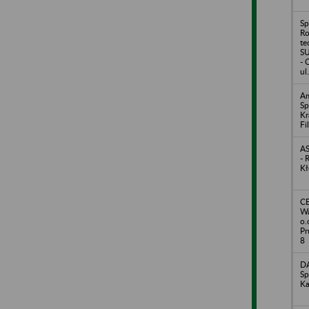
Sp
Ro
te
SU
- 
ul
Am
Sp
Kr
Fi
AS
- 
Kł
C
Wa
o.
Pr
8
DA
Sp
Ka