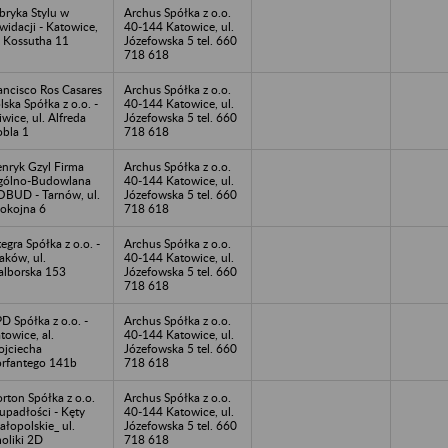
bryka Stylu w
Archus Spółka z o.o.
kwidacji - Katowice,
40-144 Katowice, ul.
. Kossutha 11
Józefowska 5 tel. 660
718 618
ancisco Ros Casares
Archus Spółka z o.o.
lska Spółka z o.o. -
40-144 Katowice, ul.
iwice, ul. Alfreda
Józefowska 5 tel. 660
bla 1
718 618
nryk Gzyl Firma
Archus Spółka z o.o.
ólno-Budowlana
40-144 Katowice, ul.
BUD - Tarnów, ul.
Józefowska 5 tel. 660
okojna 6
718 618
tegra Spółka z o.o. -
Archus Spółka z o.o.
aków, ul.
40-144 Katowice, ul.
lborska 153
Józefowska 5 tel. 660
718 618
D Spółka z o.o. -
Archus Spółka z o.o.
towice, al.
40-144 Katowice, ul.
jciecha
Józefowska 5 tel. 660
rfantego 141b
718 618
rton Spółka z o.o.
Archus Spółka z o.o.
upadłości - Kęty
40-144 Katowice, ul.
ałopolskie_ ul.
Józefowska 5 tel. 660
oliki 2D
718 618