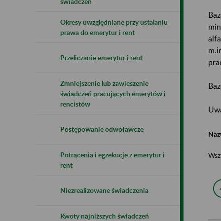
świadczeń
Baz
Okresy uwzględniane przy ustalaniu
min
prawa do emerytur i rent
alf
m.i
Przeliczanie emerytur i rent
pra
Zmniejszenie lub zawieszenie
Baz
świadczeń pracujących emerytów i
rencistów
Uwa
Postępowanie odwoławcze
Naz
Potrącenia i egzekucje z emerytur i
Wsz
rent
Niezrealizowane świadczenia
Kwoty najniższych świadczeń