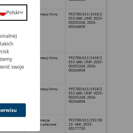
Polski
dokumentacji firmy
992700/611/1418/2
015-SAK; UNP: 2025-
00205268, 2026-
00266858
jonalne)
takich
cisk
dokumentacji firmy
992700/611/1418/2
dziemy
015-SAK; UNP: 2025-
ienić swoje
00205268, 2026-
00266858
dokumentacji firmy
992700/611/1418/2
015-SAK; UNP: 2025-
00205268, 2026-
00266858
serwisu
dokumentacja
992700/611/352/20
osobowo-płacowa
15- SAK; 2025-
00177710