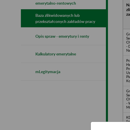
emerytalno-rentowych
N
z
z
Baza zlikwidowanych lub
przekształconych zakładów pracy
Gm
Opis spraw - emerytury i renty
S
Ch
- 
Na
Kalkulatory emerytalne
Pr
H
Pr
mLegitymacja
Us
Pl
Ko
Gm
S
Ch
- 
Mi
K
Sp
up
Kę