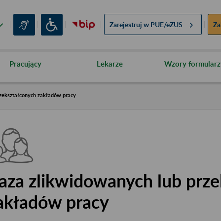
Zarejestruj w
PUE/eZUS
Za
Pracujący
Lekarze
Wzory formularz
zekształconych zakładów pracy
aza zlikwidowanych lub prze
akładów pracy