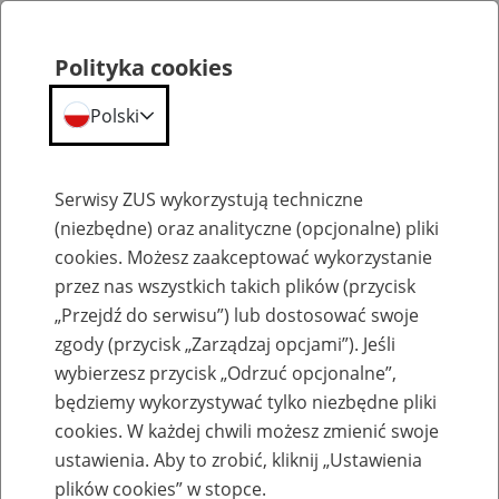
Polityka cookies
Polski
Menu
Szukaj
Serwisy ZUS wykorzystują techniczne
(niezbędne) oraz analityczne (opcjonalne) pliki
cookies. Możesz zaakceptować wykorzystanie
Emerytury
przez nas wszystkich takich plików (przycisk
„Przejdź do serwisu”) lub dostosować swoje
zgody (przycisk „Zarządzaj opcjami”). Jeśli
wybierzesz przycisk „Odrzuć opcjonalne”,
będziemy wykorzystywać tylko niezbędne pliki
Baza zlikwidowanych lub
cookies. W każdej chwili możesz zmienić swoje
przekształconych zakładów pracy
ustawienia. Aby to zrobić, kliknij „Ustawienia
plików cookies” w stopce.