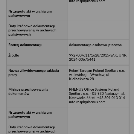
info.rospl@rhenus.com
dokumentacja osobowo-płacowa
992700/611/1628/2015-SAK; UNP:
2024-00675441
Refael Tarogan Poland Spółka z o.o.
w likwidacji - Wrocław, ul.
Kiełbaśnicza 28
RHENUS Office Systems Poland
Spółka z o.o. - 05-930 Nadarzyn, al.
Katowicka 66 tel. +48 801 013 014
info.rospl@rhenus.com