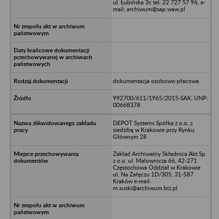
ul. Łubińska 3c tel. 22 727 57 96, e-
mail: archiwum@sap.waw.pl
dokumentacja osobowo-płacowa
992700/611/1965/2015-SAK; UNP:
00668378
DEPOT Systems Spółka z o.o. z
siedzibą w Krakowie przy Rynku
Głównym 28
Zakład Archiwalny Składnica Akt Sp.
z o.o. ul. Malownicza 66, 42-271
Częstochowa Oddział w Krakowie
ul. Na Załęczu 1D/305, 31-587
Kraków e-mail:
m.suski@archiwum.biz.pl