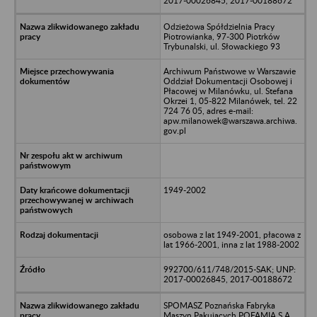
2017-00026845, 2017-00188672
Odzieżowa Spółdzielnia Pracy
Piotrowianka, 97-300 Piotrków
Trybunalski, ul. Słowackiego 93
Archiwum Państwowe w Warszawie
Oddział Dokumentacji Osobowej i
Płacowej w Milanówku, ul. Stefana
Okrzei 1, 05-822 Milanówek, tel. 22
724 76 05, adres e-mail:
apw.milanowek@warszawa.archiwa.
gov.pl
1949-2002
osobowa z lat 1949-2001, płacowa z
lat 1966-2001, inna z lat 1988-2002
992700/611/748/2015-SAK; UNP:
2017-00026845, 2017-00188672
SPOMASZ Poznańska Fabryka
Maszyn Pakujących POFAMIA S.A.,