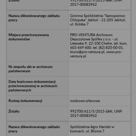
992700/611/5/2015-SAK; UNP:
2017-00083962
Gminna Spółdzielnia "Samopomoc
Chłopska" Jabłoń - 21-205 Jabłoń,
ul. Krótka 7
PRO-VENTURA Archiwum
Depozytowe Spółka z o.o. - ul.
Litewska 9, 22-100 Chełm, tel. kom.
603 469 600, tel. (82) 820-00-01,
biuro@pro-ventura.pl, www.pro-
ventura.pl
osobowo-płacowa
992700/611/5/2015-SAK; UNP:
2017-00083962
Spółdzielnia Agro Handel w
Łosicach, ul. Błonie 7