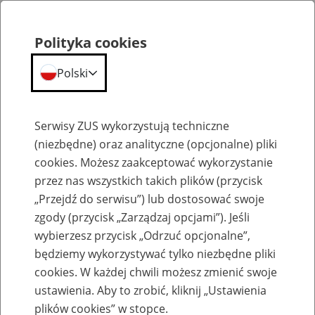
Polityka cookies
Polski
Menu
Szukaj
Serwisy ZUS wykorzystują techniczne
(niezbędne) oraz analityczne (opcjonalne) pliki
cookies. Możesz zaakceptować wykorzystanie
Emerytury
przez nas wszystkich takich plików (przycisk
„Przejdź do serwisu”) lub dostosować swoje
zgody (przycisk „Zarządzaj opcjami”). Jeśli
wybierzesz przycisk „Odrzuć opcjonalne”,
będziemy wykorzystywać tylko niezbędne pliki
Baza zlikwidowanych lub
cookies. W każdej chwili możesz zmienić swoje
przekształconych zakładów pracy
ustawienia. Aby to zrobić, kliknij „Ustawienia
plików cookies” w stopce.