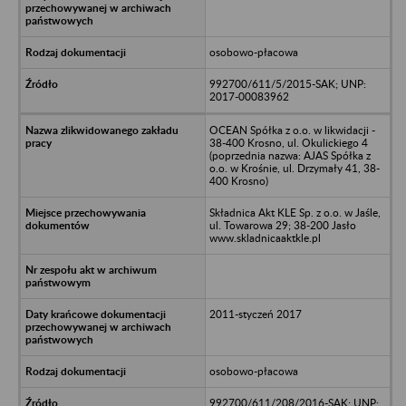
osobowo-płacowa
992700/611/5/2015-SAK; UNP:
2017-00083962
OCEAN Spółka z o.o. w likwidacji -
38-400 Krosno, ul. Okulickiego 4
(poprzednia nazwa: AJAS Spółka z
o.o. w Krośnie, ul. Drzymały 41, 38-
400 Krosno)
Składnica Akt KLE Sp. z o.o. w Jaśle,
ul. Towarowa 29; 38-200 Jasło
www.skladnicaaktkle.pl
2011-styczeń 2017
osobowo-płacowa
992700/611/208/2016-SAK; UNP: