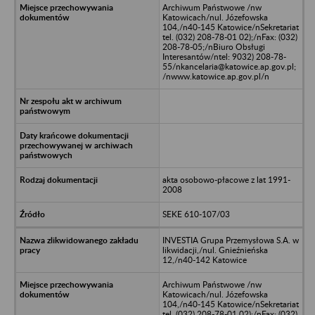
Archiwum Państwowe /nw
Katowicach/nul. Józefowska
104,/n40-145 Katowice/nSekretariat
tel. (032) 208-78-01 02);/nFax: (032)
208-78-05;/nBiuro Obsługi
Interesantów/ntel: 9032) 208-78-
55/nkancelaria@katowice.ap.gov.pl;
/nwww.katowice.ap.gov.pl/n
akta osobowo-płacowe z lat 1991-
2008
SEKE 610-107/03
INVESTIA Grupa Przemysłowa S.A. w
likwidacji,/nul. Gnieźnieńska
12,/n40-142 Katowice
Archiwum Państwowe /nw
Katowicach/nul. Józefowska
104,/n40-145 Katowice/nSekretariat
tel. (032) 208-78-01 02);/nFax: (032)