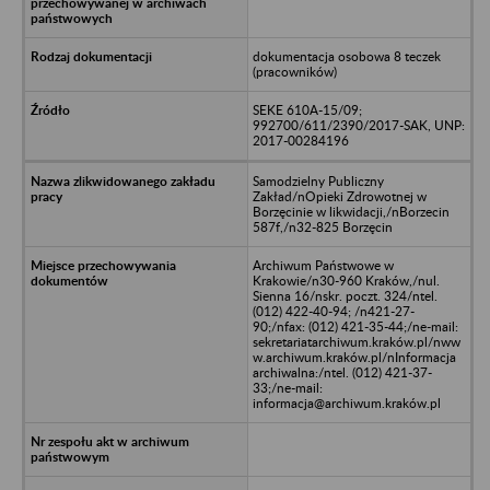
dokumentacja osobowa 8 teczek
(pracowników)
SEKE 610A-15/09;
992700/611/2390/2017-SAK, UNP:
2017-00284196
Samodzielny Publiczny
Zakład/nOpieki Zdrowotnej w
Borzęcinie w likwidacji,/nBorzecin
587f,/n32-825 Borzęcin
Archiwum Państwowe w
Krakowie/n30-960 Kraków,/nul.
Sienna 16/nskr. poczt. 324/ntel.
(012) 422-40-94; /n421-27-
90;/nfax: (012) 421-35-44;/ne-mail:
sekretariatarchiwum.kraków.pl/nww
w.archiwum.kraków.pl/nInformacja
archiwalna:/ntel. (012) 421-37-
33;/ne-mail:
informacja@archiwum.kraków.pl