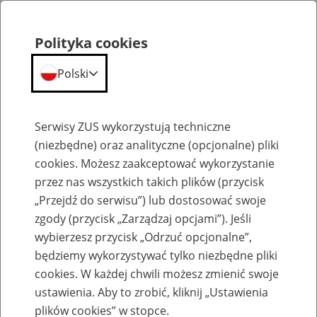
Polityka cookies
Polski
Menu
Szukaj
Serwisy ZUS wykorzystują techniczne
(niezbędne) oraz analityczne (opcjonalne) pliki
cookies. Możesz zaakceptować wykorzystanie
Emerytury
przez nas wszystkich takich plików (przycisk
„Przejdź do serwisu”) lub dostosować swoje
zgody (przycisk „Zarządzaj opcjami”). Jeśli
wybierzesz przycisk „Odrzuć opcjonalne”,
będziemy wykorzystywać tylko niezbędne pliki
Baza zlikwidowanych lub
cookies. W każdej chwili możesz zmienić swoje
przekształconych zakładów pracy
ustawienia. Aby to zrobić, kliknij „Ustawienia
plików cookies” w stopce.