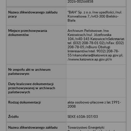
2026-00266858
"BAH" Sp. z o.o./nw upadłości,/nul.
Konwaliowa 7,/n43-300 Bielsko-
Biała
Archiwum Państwowe /nw
Katowicach/nul. Józefowska
104,/n40-145 Katowice/nSekretariat
tel. (032) 208-78-01 02);/nFax: (032)
208-78-05;/nBiuro Obsługi
Interesantów/ntel: 9032) 208-78-
55/nkancelaria@katowice.ap.gov.pl;
/nwww.katowice.ap.gov.pl/n
akta osobowo-płacowe z lat 1991-
2008
SEKE 610A-107/03
Towarzystwo Energetyki