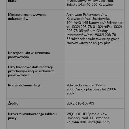
Przemysłowej w likwidacji,/nul.
Ścigały 14,/n40-205 Katowice
Archiwum Państwowe /nw
Katowicach/nul. Józefowska
104,/n40-145 Katowice/nSekretariat
tel. (032) 208-78-01 02);/nFax: (032)
208-78-05;/nBiuro Obsługi
Interesantów/ntel: 9032) 208-78-
55/nkancelaria@katowice.ap.gov.pl;
/nwww.katowice.ap.gov.pl/n
akta osobowe z lat 1996-
2008,/nakta płacowe z lat 2003-
2007
SEKE 610-107/03
WĘGLOBUD Sp.z o.o. /nw
likwidacji,/nul. 11 Listopada
26,/n44-330 Jastrzębie Zdrój