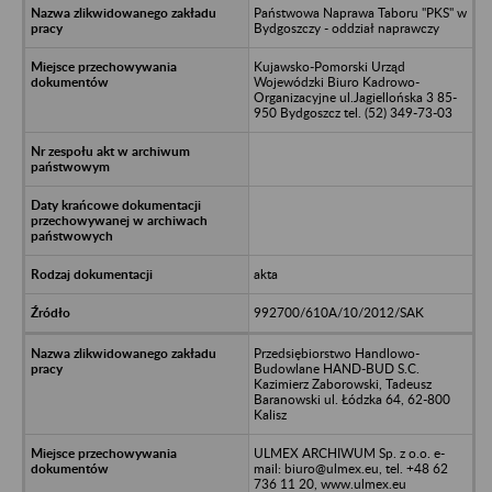
Państwowa Naprawa Taboru "PKS" w
Bydgoszczy - oddział naprawczy
Kujawsko-Pomorski Urząd
Wojewódzki Biuro Kadrowo-
Organizacyjne ul.Jagiellońska 3 85-
950 Bydgoszcz tel. (52) 349-73-03
akta
992700/610A/10/2012/SAK
Przedsiębiorstwo Handlowo-
Budowlane HAND-BUD S.C.
Kazimierz Zaborowski, Tadeusz
Baranowski ul. Łódzka 64, 62-800
Kalisz
ULMEX ARCHIWUM Sp. z o.o. e-
mail: biuro@ulmex.eu, tel. +48 62
736 11 20, www.ulmex.eu