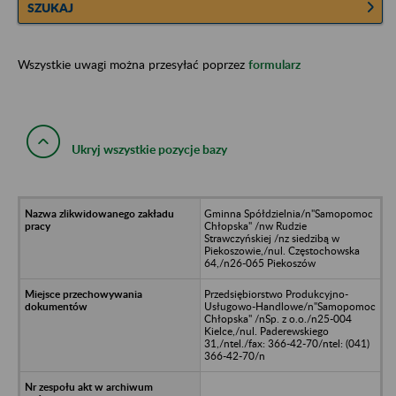
SZUKAJ
Wszystkie uwagi można przesyłać poprzez
formularz
Ukryj wszystkie pozycje bazy
Gminna Spółdzielnia/n"Samopomoc
Chłopska" /nw Rudzie
Strawczyńskiej /nz siedzibą w
Piekoszowie,/nul. Częstochowska
64,/n26-065 Piekoszów
Przedsiębiorstwo Produkcyjno-
Usługowo-Handlowe/n"Samopomoc
Chłopska" /nSp. z o.o./n25-004
Kielce,/nul. Paderewskiego
31,/ntel./fax: 366-42-70/ntel: (041)
366-42-70/n