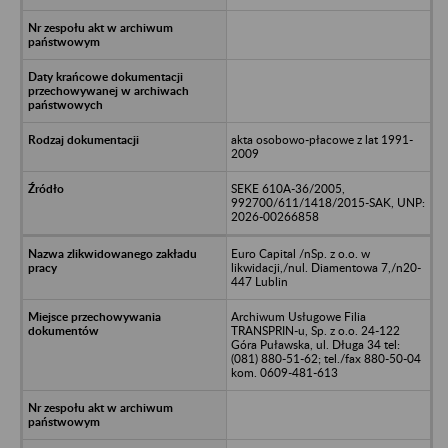
akta osobowo-płacowe z lat 1991-
2009
SEKE 610A-36/2005,
992700/611/1418/2015-SAK, UNP:
2026-00266858
Euro Capital /nSp. z o.o. w
likwidacji,/nul. Diamentowa 7,/n20-
447 Lublin
Archiwum Usługowe Filia
TRANSPRIN-u, Sp. z o.o. 24-122
Góra Puławska, ul. Długa 34 tel:
(081) 880-51-62; tel./fax 880-50-04
kom. 0609-481-613