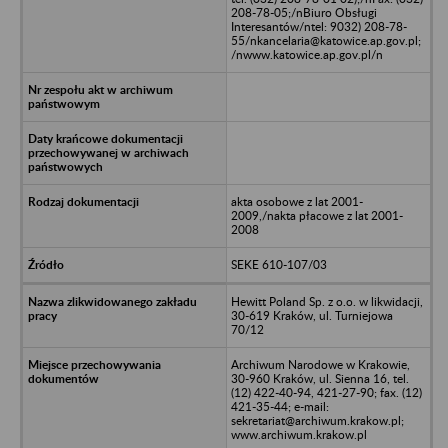
208-78-05;/nBiuro Obsługi
Interesantów/ntel: 9032) 208-78-
55/nkancelaria@katowice.ap.gov.pl;
/nwww.katowice.ap.gov.pl/n
akta osobowe z lat 2001-
2009,/nakta płacowe z lat 2001-
2008
SEKE 610-107/03
Hewitt Poland Sp. z o.o. w likwidacji,
30-619 Kraków, ul. Turniejowa
70/12
Archiwum Narodowe w Krakowie,
30-960 Kraków, ul. Sienna 16, tel.
(12) 422-40-94, 421-27-90; fax. (12)
421-35-44; e-mail:
sekretariat@archiwum.krakow.pl;
www.archiwum.krakow.pl