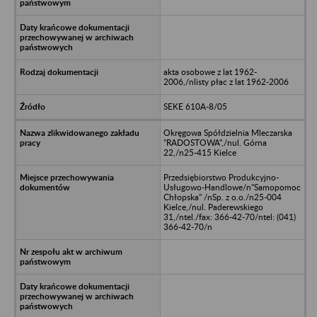
akta osobowe z lat 1962-
2006,/nlisty płac z lat 1962-2006
SEKE 610A-8/05
Okręgowa Spółdzielnia Mleczarska
"RADOSTOWA",/nul. Górna
22,/n25-415 Kielce
Przedsiębiorstwo Produkcyjno-
Usługowo-Handlowe/n"Samopomoc
Chłopska" /nSp. z o.o./n25-004
Kielce,/nul. Paderewskiego
31,/ntel./fax: 366-42-70/ntel: (041)
366-42-70/n