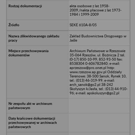
akta osobowe z lat 1958-
2009,/nakta płacowe z lat 1973-
1984 i 1999-2009
SEKE 610A-8/05
Zakład Budownictwa Drogowego w
Jaśle
Archiwum Państwowe w Rzeszowie
35-064 Rzeszów, ul. Bożnicza 2 tel.
(0-17) 850-10-99; 852-93-50 fax:
8538304 0-606782840; e-mail:
aprzeszow@pro.onet.pl http:
www.rzeszow.ap.gov.pl Oddziały
Terenowe: 38-500 Sanok, Rynek 10,
tel.: (013) 46-319-99; e-mail:
arch_sanok@go2.pl 38-242
Skołyszyn k/Jasła, tel.: (013) 44-910-
96; e-mail: apskoluszyn@go2.pl