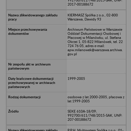
992700/611/748/2015-SAK, UNP:
2017-00188672
KIERMASZ Spółka z o.o., 02-800
Warszawa, Dawidy 93
Archiwum Państwowe w Warszawie
Oddział Dokumentacji Osobowej i
Płacowej w Milanówku, ul. Stefana
Okrzei 1, 05-822 Milanówek, tel. 22
724 76 05, adres e-mail:
apw.milanowek@warszawa.archiwa.
gov.pl
1999-2005
osobowa z lat 2000-2005, płacowa z
lat 1999-2005
SEKE 610A-18/09;
992700/611/748/2015-SAK, UNP:
207-00188672
P.P.H. Multisystem Spółka z o.o., 01-