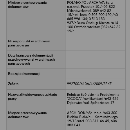
POLMAXPOL-ARCHIWA Sp. z
o.o./nul. Przeskok 10,/n05-822
Milanówek/ntel. 089 642-82-
15/ntel. kom. 0 505 200 420,/n0
665 996 134; 0 513 183
937/nBiuro Obsługi Klienta:/n14-
100 Ostróda/ntel/fax (089) 642 82
15/n
992700/610A/4/2009/SEKE
Rolnicza Spółdzielnia Produkcyjna
"ZGODA" /nw likwidacji/n43-426
Dębowiec/nul. Spółdzielcza 17
ARCH-DOK/nSp. z o.o./n43-300
Bielsko-Biała/nul. Siemiradzkiego
19/13/ntel. 033 811-46-45, 606-
383-041