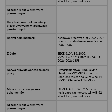
736 11 20, www.ulmex.eu
osobowo-płacowa z lat 2002-2007
oraz pozostała dokumentacja z lat
2002-2007
SEKE 610A-36/2005,
992700/611/1418/2015-SAK, UNP:
2026-00266858
Przedsiębiorstwo Produkcyjno-
Handlowe WOMIR Sp. z o.o. w
upadłości z siedzibą Guzowice 14,
56-330 Cieszków Filia Milicz
ULMEX ARCHIWUM Sp. z o.o. e-
mail: biuro@ulmex.eu, tel. +48 62
736 11 20, www.ulmex.eu