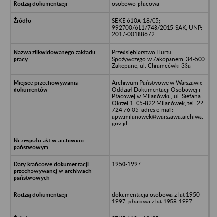
osobowo-płacowa
SEKE 610A-18/05;
992700/611/748/2015-SAK, UNP:
2017-00188672
Przedsiębiorstwo Hurtu
Spożywczego w Zakopanem, 34-500
Zakopane, ul. Chramcówki 33a
Archiwum Państwowe w Warszawie
Oddział Dokumentacji Osobowej i
Płacowej w Milanówku, ul. Stefana
Okrzei 1, 05-822 Milanówek, tel. 22
724 76 05, adres e-mail:
apw.milanowek@warszawa.archiwa.
gov.pl
1950-1997
dokumentacja osobowa z lat 1950-
1997, płacowa z lat 1958-1997