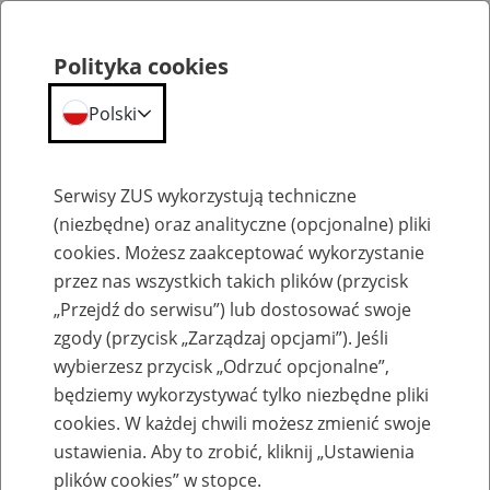
Polityka cookies
Polski
Menu
Szukaj
Serwisy ZUS wykorzystują techniczne
(niezbędne) oraz analityczne (opcjonalne) pliki
cookies. Możesz zaakceptować wykorzystanie
Emerytury
przez nas wszystkich takich plików (przycisk
„Przejdź do serwisu”) lub dostosować swoje
zgody (przycisk „Zarządzaj opcjami”). Jeśli
wybierzesz przycisk „Odrzuć opcjonalne”,
będziemy wykorzystywać tylko niezbędne pliki
Baza zlikwidowanych lub
cookies. W każdej chwili możesz zmienić swoje
przekształconych zakładów pracy
ustawienia. Aby to zrobić, kliknij „Ustawienia
plików cookies” w stopce.