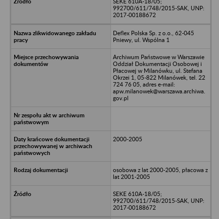
SEKE 610A-18/05;
992700/611/748/2015-SAK, UNP:
2017-00188672
Deflex Polska Sp. z o.o., 62-045
Pniewy, ul. Wspólna 1
Archiwum Państwowe w Warszawie
Oddział Dokumentacji Osobowej i
Płacowej w Milanówku, ul. Stefana
Okrzei 1, 05-822 Milanówek, tel. 22
724 76 05, adres e-mail:
apw.milanowek@warszawa.archiwa.
gov.pl
2000-2005
osobowa z lat 2000-2005, płacowa z
lat 2001-2005
SEKE 610A-18/05;
992700/611/748/2015-SAK, UNP:
2017-00188672