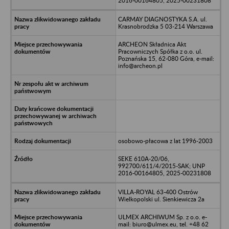
2016-00164805, 2025-00231808
CARMAY DIAGNOSTYKA S.A. ul.
Krasnobrodzka 5 03-214 Warszawa
ARCHEON Składnica Akt
Pracowniczych Spółka z o.o. ul.
Poznańska 15, 62-080 Góra, e-mail:
info@archeon.pl
osobowo-płacowa z lat 1996-2003
SEKE 610A-20/06,
992700/611/4/2015-SAK; UNP
2016-00164805, 2025-00231808
VILLA-ROYAL 63-400 Ostrów
Wielkopolski ul. Sienkiewicza 2a
ULMEX ARCHIWUM Sp. z o.o. e-
mail: biuro@ulmex.eu, tel. +48 62