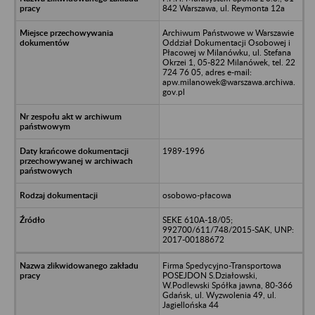
842 Warszawa, ul. Reymonta 12a
Archiwum Państwowe w Warszawie
Oddział Dokumentacji Osobowej i
Płacowej w Milanówku, ul. Stefana
Okrzei 1, 05-822 Milanówek, tel. 22
724 76 05, adres e-mail:
apw.milanowek@warszawa.archiwa.
gov.pl
1989-1996
osobowo-płacowa
SEKE 610A-18/05;
992700/611/748/2015-SAK, UNP:
2017-00188672
Firma Spedycyjno-Transportowa
POSEJDON S.Działowski,
W.Podlewski Spółka jawna, 80-366
Gdańsk, ul. Wyzwolenia 49, ul.
Jagiellońska 44