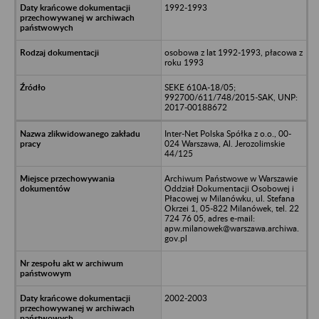
1992-1993
osobowa z lat 1992-1993, płacowa z
roku 1993
SEKE 610A-18/05;
992700/611/748/2015-SAK, UNP:
2017-00188672
Inter-Net Polska Spółka z o.o., 00-
024 Warszawa, Al. Jerozolimskie
44/125
Archiwum Państwowe w Warszawie
Oddział Dokumentacji Osobowej i
Płacowej w Milanówku, ul. Stefana
Okrzei 1, 05-822 Milanówek, tel. 22
724 76 05, adres e-mail:
apw.milanowek@warszawa.archiwa.
gov.pl
2002-2003