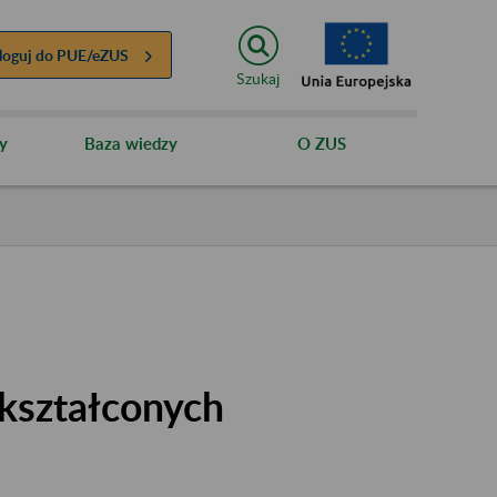
loguj do
PUE/eZUS
Szukaj
y
Baza wiedzy
O ZUS
kształconych