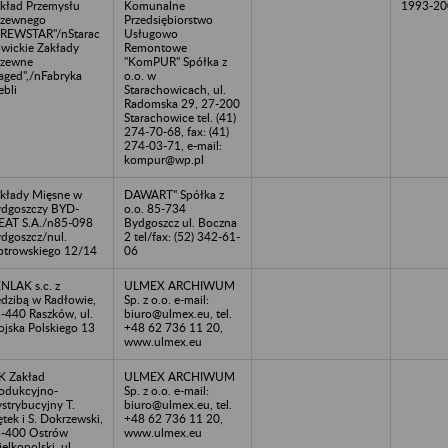
kład Przemysłu
Komunalne
1993-20
rzewnego
Przedsiębiorstwo
REWSTAR"/nStarac
Usługowo
wickie Zakłady
Remontowe
rzewne
"KomPUR" Spółka z
aged",/nFabryka
o.o. w
bli
Starachowicach, ul.
Radomska 29, 27-200
Starachowice tel. (41)
274-70-68, fax: (41)
274-03-71, e-mail:
kompur@wp.pl
kłady Mięsne w
DAWART" Spółka z
dgoszczy BYD-
o.o. 85-734
AT S.A./n85-098
Bydgoszcz ul. Boczna
dgoszcz/nul.
2 tel/fax: (52) 342-61-
otrowskiego 12/14
06
NLAK s.c. z
ULMEX ARCHIWUM
edzibą w Radłowie,
Sp. z o.o. e-mail:
-440 Raszków, ul.
biuro@ulmex.eu, tel.
jska Polskiego 13
+48 62 736 11 20,
www.ulmex.eu
K Zakład
ULMEX ARCHIWUM
odukcyjno-
Sp. z o.o. e-mail:
strybucyjny T.
biuro@ulmex.eu, tel.
ętek i S. Dokrzewski,
+48 62 736 11 20,
-400 Ostrów
www.ulmex.eu
elkopolski, ul.