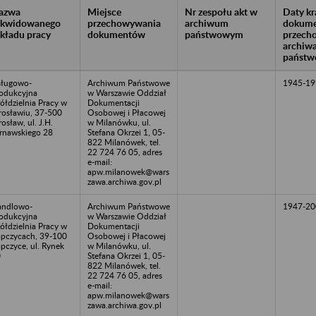
azwa
Miejsce
Nr zespołu akt w
Daty k
likwidowanego
przechowywania
archiwum
dokume
akładu pracy
dokumentów
państwowym
przech
archiw
państw
ługowo-
Archiwum Państwowe
1945-19
odukcyjna
w Warszawie Oddział
ółdzielnia Pracy w
Dokumentacji
rosławiu, 37-500
Osobowej i Płacowej
rosław, ul. J.H.
w Milanówku, ul.
rnawskiego 28
Stefana Okrzei 1, 05-
822 Milanówek, tel.
22 724 76 05, adres
e-mail:
apw.milanowek@wars
zawa.archiwa.gov.pl
andlowo-
Archiwum Państwowe
1947-20
odukcyjna
w Warszawie Oddział
ółdzielnia Pracy w
Dokumentacji
pczycach, 39-100
Osobowej i Płacowej
pczyce, ul. Rynek
w Milanówku, ul.
0
Stefana Okrzei 1, 05-
822 Milanówek, tel.
22 724 76 05, adres
e-mail:
apw.milanowek@wars
zawa.archiwa.gov.pl