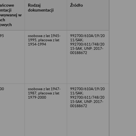
rańcowe
Rodzaj
Źródło
ntacji
dokumentacji
owywanej w
ach
owych
95
osobowa z lat 1945-
992700/610A/19/20
1995, płacowa z lat
11/SAK;
1954-1994
992700/611/748/20
15-SAK, UNP: 2017-
00188672
00
osobowa z lat 1947-
992700/610A/19/20
1987, płacowa z lat
11/SAK;
1979-2000
992700/611/748/20
15-SAK, UNP: 2017-
00188672