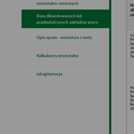
emerytalno-rentowych
N
z
z
Baza zlikwidowanych lub
przekształconych zakładów pracy
Us
Opis spraw - emerytury i renty
Pr
Sp
Ja
Ja
Kalkulatory emerytalne
Ta
mLegitymacja
H
Pr
Sp
Ro
Ro
1