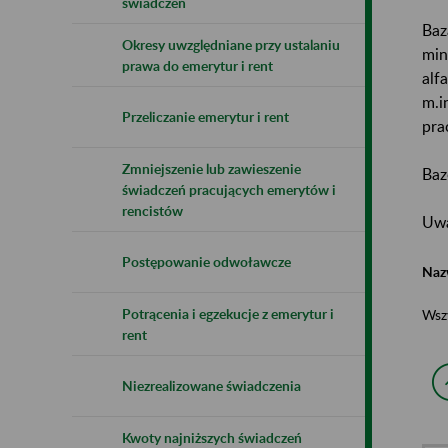
świadczeń
Baz
Okresy uwzględniane przy ustalaniu
min
prawa do emerytur i rent
alf
m.i
Przeliczanie emerytur i rent
pra
Zmniejszenie lub zawieszenie
Baz
świadczeń pracujących emerytów i
rencistów
Uwa
Postępowanie odwoławcze
Naz
Potrącenia i egzekucje z emerytur i
Wsz
rent
Niezrealizowane świadczenia
Kwoty najniższych świadczeń