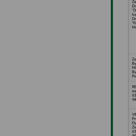
Za
D
"D
ho
D
"P
Me
Za
By
ME
By
Pi
RE
si
63
Wo
VI
Pr
Dy
Zi
63
Wi