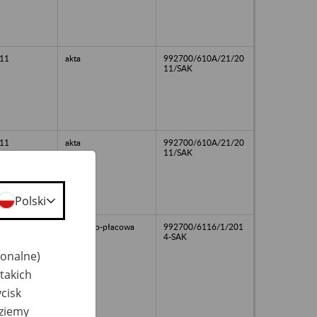
11
akta
992700/610A/21/20
11/SAK
11
akta
992700/610A/21/20
11/SAK
Polski
osobowo-płacowa
992700/6116/1/201
4-SAK
jonalne)
takich
cisk
dziemy