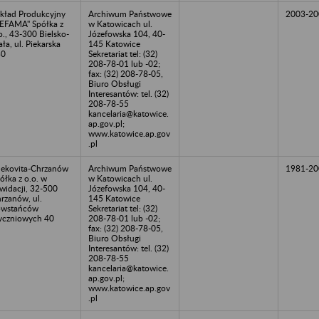
kład Produkcyjny
Archiwum Państwowe
2003-20
EFAMA" Spółka z
w Katowicach ul.
o., 43-300 Bielsko-
Józefowska 104, 40-
ała, ul. Piekarska
145 Katowice
30
Sekretariat tel: (32)
208-78-01 lub -02;
fax: (32) 208-78-05,
Biuro Obsługi
Interesantów: tel. (32)
208-78-55
kancelaria@katowice.
ap.gov.pl;
www.katowice.ap.gov
.pl
ekovita-Chrzanów
Archiwum Państwowe
1981-20
ółka z o.o. w
w Katowicach ul.
kwidacji, 32-500
Józefowska 104, 40-
rzanów, ul.
145 Katowice
owstańców
Sekretariat tel: (32)
yczniowych 40
208-78-01 lub -02;
fax: (32) 208-78-05,
Biuro Obsługi
Interesantów: tel. (32)
208-78-55
kancelaria@katowice.
ap.gov.pl;
www.katowice.ap.gov
.pl