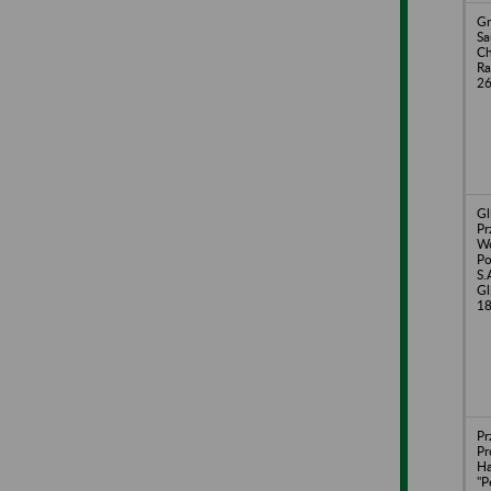
Gm
S
Ch
Ra
2
Gl
Pr
W
Po
S.
Gl
1
Pr
Pr
Ha
"P