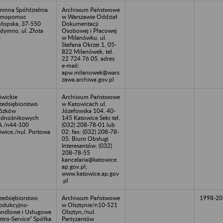
inna Spółdzielnia
Archiwum Państwowe
amopomoc
w Warszawie Oddział
łopska, 37-550
Dokumentacji
dymno, ul. Złota
Osobowej i Płacowej
6
w Milanówku, ul.
Stefana Okrzei 1, 05-
822 Milanówek, tel.
22 724 76 05, adres
e-mail:
apw.milanowek@wars
zawa.archiwa.gov.pl
iwickie
Archiwum Państwowe
zedsiębiorstwo
w Katowicach ul.
ózków
Józefowska 104, 40-
dnośnikowych
145 Katowice Sekr.tel.
A./n44-100
(032) 208-78-01 lub
iwice,/nul. Portowa
02; fax: (032) 208-78-
8
05; Biuro Obsługi
Interesantów: (032)
208-78-55
kancelaria@katowice.
ap.gov.pl;
www.katowice.ap.gov
.pl
zedsiębiorstwo
Archiwum Państwowe
1998-20
odukcyjno-
w Olsztynie/n10-521
ndlowe i Usługowe
Olsztyn,/nul.
etro-Service" Spółka
Partyzantów