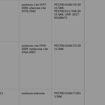
osobowo z lat 1957-
992700/610A/19/20
2000, płacowa z lat
11/SAK;
1970-1983
992700/611/748/20
15-SAK, UNP: 2017-
00188672
osobowa z lat 1949-
992700/610A/15/20
2009,/npłacowa z lat
11/SAK
1966-2007
11
osobowo-płacowa
992700/610A/7/201
1/SAK