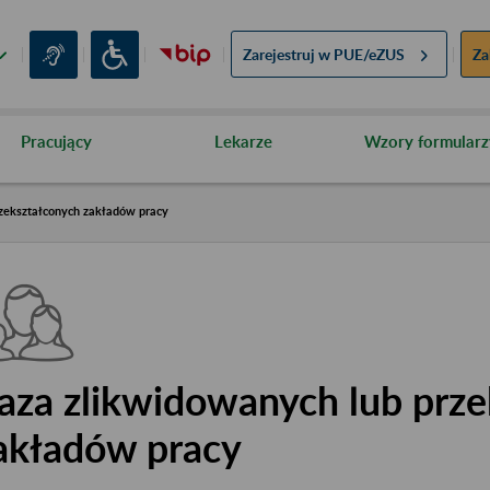
Zarejestruj w
PUE/eZUS
Za
Pracujący
Lekarze
Wzory formularz
zekształconych zakładów pracy
aza zlikwidowanych lub prze
akładów pracy