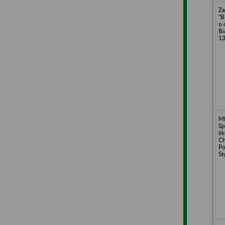
Za
"B
o.
Bi
1
Ml
Sp
li
Ch
P
St