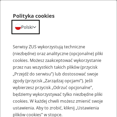
Polityka cookies
Polski
Menu
Szukaj
Serwisy ZUS wykorzystują techniczne
(niezbędne) oraz analityczne (opcjonalne) pliki
cookies. Możesz zaakceptować wykorzystanie
Emerytury
przez nas wszystkich takich plików (przycisk
„Przejdź do serwisu”) lub dostosować swoje
zgody (przycisk „Zarządzaj opcjami”). Jeśli
wybierzesz przycisk „Odrzuć opcjonalne”,
będziemy wykorzystywać tylko niezbędne pliki
Baza zlikwidowanych lub
cookies. W każdej chwili możesz zmienić swoje
przekształconych zakładów pracy
ustawienia. Aby to zrobić, kliknij „Ustawienia
plików cookies” w stopce.