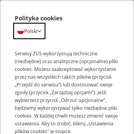
Polityka cookies
Polski
Menu
Szukaj
Serwisy ZUS wykorzystują techniczne
(niezbędne) oraz analityczne (opcjonalne) pliki
cookies. Możesz zaakceptować wykorzystanie
Emerytury
przez nas wszystkich takich plików (przycisk
„Przejdź do serwisu”) lub dostosować swoje
zgody (przycisk „Zarządzaj opcjami”). Jeśli
wybierzesz przycisk „Odrzuć opcjonalne”,
będziemy wykorzystywać tylko niezbędne pliki
Baza zlikwidowanych lub
cookies. W każdej chwili możesz zmienić swoje
przekształconych zakładów pracy
ustawienia. Aby to zrobić, kliknij „Ustawienia
plików cookies” w stopce.