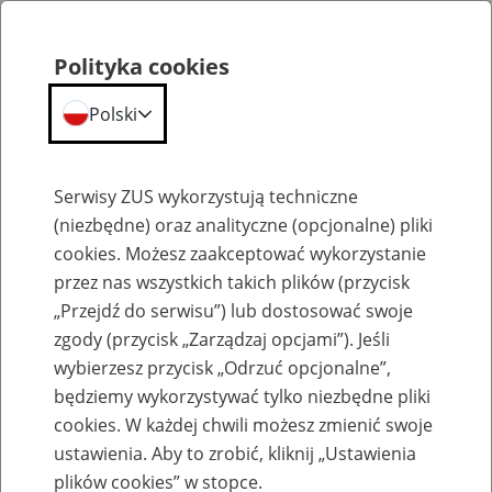
Polityka cookies
Polski
Menu
Szukaj
Serwisy ZUS wykorzystują techniczne
(niezbędne) oraz analityczne (opcjonalne) pliki
cookies. Możesz zaakceptować wykorzystanie
Emerytury
przez nas wszystkich takich plików (przycisk
„Przejdź do serwisu”) lub dostosować swoje
zgody (przycisk „Zarządzaj opcjami”). Jeśli
wybierzesz przycisk „Odrzuć opcjonalne”,
będziemy wykorzystywać tylko niezbędne pliki
Baza zlikwidowanych lub
cookies. W każdej chwili możesz zmienić swoje
przekształconych zakładów pracy
ustawienia. Aby to zrobić, kliknij „Ustawienia
plików cookies” w stopce.