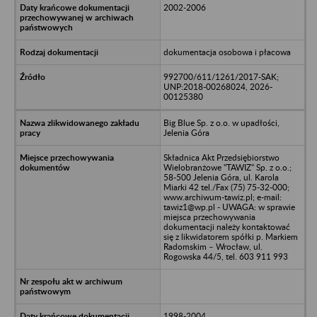
2002-2006
dokumentacja osobowa i płacowa
992700/611/1261/2017-SAK;
UNP:2018-00268024, 2026-
00125380
Big Blue Sp. z o.o. w upadłości,
Jelenia Góra
Składnica Akt Przedsiębiorstwo
Wielobranżowe "TAWIZ" Sp. z o.o.;
58-500 Jelenia Góra, ul. Karola
Miarki 42 tel./Fax (75) 75-32-000;
www.archiwum-tawiz.pl; e-mail:
tawiz1@wp.pl - UWAGA: w sprawie
miejsca przechowywania
dokumentacji należy kontaktować
się z likwidatorem spółki p. Markiem
Radomskim – Wrocław, ul.
Rogowska 44/5, tel. 603 911 993
1998-2004