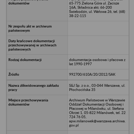
65-775 Zielona Góra ul. Zacisze
16A, Składnica akt: 66-200
Świebodzin, ul. Wałowa 26, tel. (68)
38-22-115
dokumentacja osobowa i płacowa z
lat 1990-1997
992700/610A/20/2012/SAK
S&J Sp. z o.o., 03-044 Warszawa, ul.
Płochocińska 35
Archiwum Państwowe w Warszawie
Oddział Dokumentacji Osobowej i
Płacowej w Milanówku, ul. Stefana
Okrzei 1, 05-822 Milanówek, tel. 22
724 76 05,
apw.milanowek@warszawa.archiwa.
gov.pl