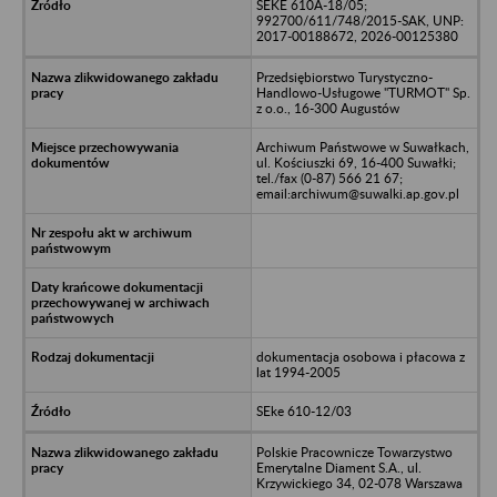
SEKE 610A-18/05;
992700/611/748/2015-SAK, UNP:
2017-00188672, 2026-00125380
Przedsiębiorstwo Turystyczno-
Handlowo-Usługowe "TURMOT" Sp.
z o.o., 16-300 Augustów
Archiwum Państwowe w Suwałkach,
ul. Kościuszki 69, 16-400 Suwałki;
tel./fax (0-87) 566 21 67;
email:archiwum@suwalki.ap.gov.pl
dokumentacja osobowa i płacowa z
lat 1994-2005
SEke 610-12/03
Polskie Pracownicze Towarzystwo
Emerytalne Diament S.A., ul.
Krzywickiego 34, 02-078 Warszawa