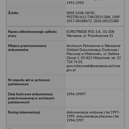
1991-1993
SEKE 610A-18/05;
992700/611/748/2015-SAK, UNP:
2017-00188672, 2026-00125380
EUROTRADE-POL S.A., 01-208
Warszawa, ul. Przyokopowa 31
Archiwum Państwowe w Warszawie
Oddział Dokumentacji Osobowej i
Płacowej w Milanówku, ul. Stefana
Okrzei 1, 05-822 Milanówek, tel. 22
724 76 05,
apw.milanowek@warszawa.archiwa.
gov.pl
1994-19997
dokumentacja osobowa z lat 1997-
1999, dokumentacja płacowa z lat
1994-1997