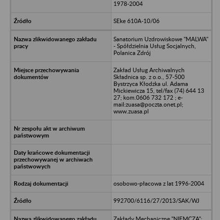
1978-2004
SEke 610A-10/06
Sanatorium Uzdrowiskowe "MALWA"
- Spółdzielnia Usług Socjalnych,
Polanica Zdrój
Zakład Usług Archiwalnych
Składnica sp. z o.o., 57-500
Bystrzyca Kłodzka ul. Adama
Mickiewicza 15, tel/fax (74) 644 13
27; kom.0606 732 172 ; e-
mail:zuasa@poczta.onet.pl;
www.zuasa.pl
osobowo-płacowa z lat 1996-2004
992700/6116/27/2013/SAK/WJ
Zakłady Mechaniczne "NIEMCZA";