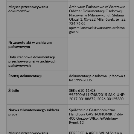
Archiwum Państwowe w Warszawie
Oddział Dokumentacji Osobowej i
Płacowej w Milanówku, ul. Stefana
Okrzei 1, 05-822 Milanówek, tel. 22
724 76 05,
apw.milanowek@warszawa.archiwa.
gov.pl
dokumentacja osobowa i płacowa z
lat 1999-2005
SEKe 610-11/03;
992700/611/748/2015-SAK, UNP:
2017-00188672, 2026-00125380
Spółdzielnia Gastronomiczno-
Handlowa GASTRONOMIK, /n66-
400 Gorzów Wlkp. /nWełniany
Rynek 12
PERFEKCJA ARCHIWUM Sp.z o.o.