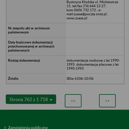
Bystrzyca Kłodzka ul. Mickiewicza
15, tel/fax (74) 644 13 27;
kom.0606 732 172 ; e-
mail:zuasa@poczta.onet.pl;
www.zuasa.pl
dokumentacja osobowa z lat 1990-
1995, dokumentacja płacowa z lat
1990-1995
SEke 610A-10/06
Strona 762 z 1 718
<<
>>
Zamówienia publiczne