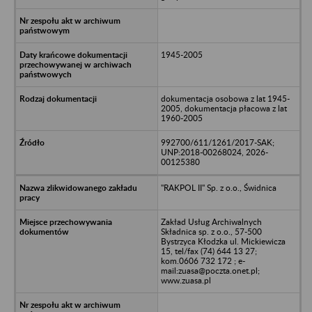
1945-2005
dokumentacja osobowa z lat 1945-
2005, dokumentacja płacowa z lat
1960-2005
992700/611/1261/2017-SAK;
UNP:2018-00268024, 2026-
00125380
"RAKPOL II" Sp. z o.o., Świdnica
Zakład Usług Archiwalnych
Składnica sp. z o.o., 57-500
Bystrzyca Kłodzka ul. Mickiewicza
15, tel/fax (74) 644 13 27;
kom.0606 732 172 ; e-
mail:zuasa@poczta.onet.pl;
www.zuasa.pl