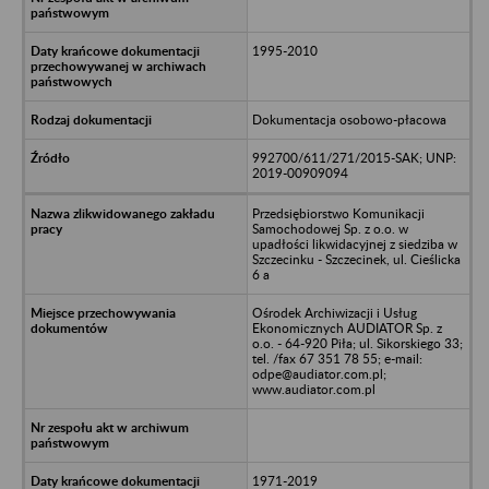
1995-2010
Dokumentacja osobowo-płacowa
992700/611/271/2015-SAK; UNP:
2019-00909094
Przedsiębiorstwo Komunikacji
Samochodowej Sp. z o.o. w
upadłości likwidacyjnej z siedziba w
Szczecinku - Szczecinek, ul. Cieślicka
6 a
Ośrodek Archiwizacji i Usług
Ekonomicznych AUDIATOR Sp. z
o.o. - 64-920 Piła; ul. Sikorskiego 33;
tel. /fax 67 351 78 55; e-mail:
odpe@audiator.com.pl;
www.audiator.com.pl
1971-2019