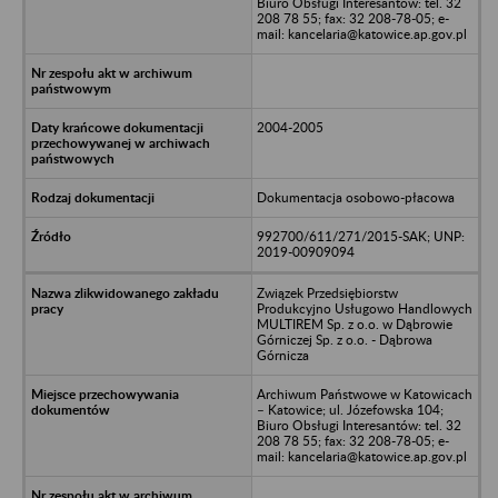
Biuro Obsługi Interesantów: tel. 32
208 78 55; fax: 32 208-78-05; e-
mail: kancelaria@katowice.ap.gov.pl
2004-2005
Dokumentacja osobowo-płacowa
992700/611/271/2015-SAK; UNP:
2019-00909094
Związek Przedsiębiorstw
Produkcyjno Usługowo Handlowych
MULTIREM Sp. z o.o. w Dąbrowie
Górniczej Sp. z o.o. - Dąbrowa
Górnicza
Archiwum Państwowe w Katowicach
– Katowice; ul. Józefowska 104;
Biuro Obsługi Interesantów: tel. 32
208 78 55; fax: 32 208-78-05; e-
mail: kancelaria@katowice.ap.gov.pl