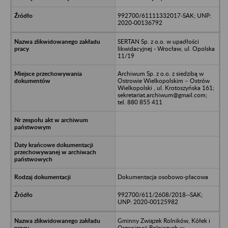
992700/61111332017-SAK; UNP:
2020-00136792
SERTAN Sp. z o.o. w upadłości
likwidacyjnej - Wrocław, ul. Opolska
11/19
Archiwum Sp. z o.o. z siedzibą w
Ostrowie Wielkopolskim – Ostrów
Wielkopolski , ul. Krotoszyńska 161;
sekretariat.archiwum@gmail.com;
tel. 880 855 411
Dokumentacja osobowo-płacowa
992700/611/2608/2018--SAK;
UNP: 2020-00125982
Gminny Związek Rolników, Kółek i
Organizacji Rolniczych w