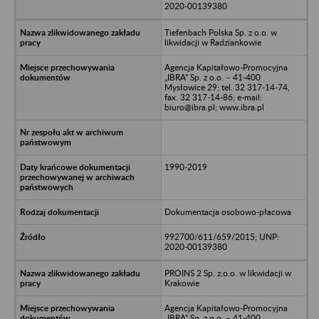
2020-00139380
Tiefenbach Polska Sp. z o.o. w
likwidacji w Radziankowie
Agencja Kapitałowo-Promocyjna
„IBRA” Sp. z o.o. – 41-400
Mysłowice 29; tel. 32 317-14-74,
fax. 32 317-14-86; e-mail:
biuro@ibra.pl; www.ibra.pl
1990-2019
Dokumentacja osobowo-płacowa
992700/611/659/2015; UNP:
2020-00139380
PROINS 2 Sp. z.o.o. w likwidacji w
Krakowie
Agencja Kapitałowo-Promocyjna
„IBRA” Sp. z o.o. – 41-400