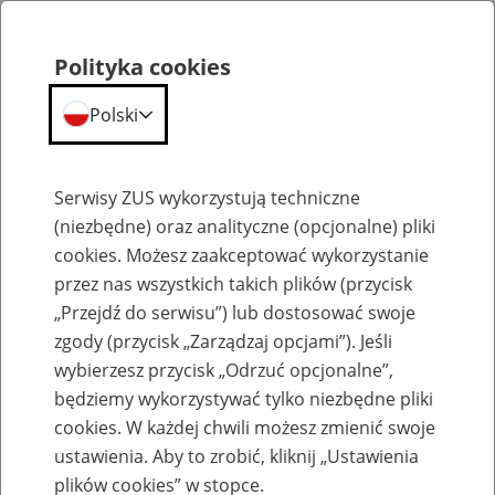
Polityka cookies
Polski
Menu
Szukaj
Serwisy ZUS wykorzystują techniczne
(niezbędne) oraz analityczne (opcjonalne) pliki
cookies. Możesz zaakceptować wykorzystanie
Emerytury
przez nas wszystkich takich plików (przycisk
„Przejdź do serwisu”) lub dostosować swoje
zgody (przycisk „Zarządzaj opcjami”). Jeśli
wybierzesz przycisk „Odrzuć opcjonalne”,
będziemy wykorzystywać tylko niezbędne pliki
Baza zlikwidowanych lub
cookies. W każdej chwili możesz zmienić swoje
przekształconych zakładów pracy
ustawienia. Aby to zrobić, kliknij „Ustawienia
plików cookies” w stopce.