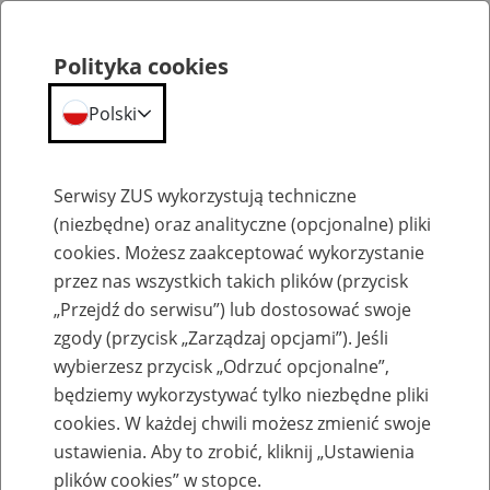
Polityka cookies
Polski
Menu
Szukaj
Serwisy ZUS wykorzystują techniczne
(niezbędne) oraz analityczne (opcjonalne) pliki
cookies. Możesz zaakceptować wykorzystanie
Emerytury
przez nas wszystkich takich plików (przycisk
„Przejdź do serwisu”) lub dostosować swoje
zgody (przycisk „Zarządzaj opcjami”). Jeśli
wybierzesz przycisk „Odrzuć opcjonalne”,
będziemy wykorzystywać tylko niezbędne pliki
Baza zlikwidowanych lub
cookies. W każdej chwili możesz zmienić swoje
przekształconych zakładów pracy
ustawienia. Aby to zrobić, kliknij „Ustawienia
plików cookies” w stopce.