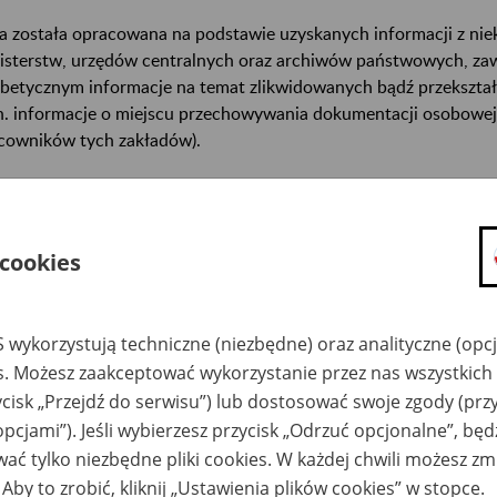
a została opracowana na podstawie uzyskanych informacji z ni
isterstw, urzędów centralnych oraz archiwów państwowych, za
abetycznym informacje na temat zlikwidowanych bądź przekszta
n. informacje o miejscu przechowywania dokumentacji osobowej
cowników tych zakładów).
ę można przeszukiwać wg nazwy zakładu pracy.
gi można przesyłać poprzez formularz umieszczony poniżej.
 cookies
wa zakładu pracy:
 wykorzystują techniczne (niezbędne) oraz analityczne (opc
ystkie uwagi można przesyłać poprzez
formularz
es. Możesz zaakceptować wykorzystanie przez nas wszystkich 
ycisk „Przejdź do serwisu”) lub dostosować swoje zgody (przy
opcjami”). Jeśli wybierzesz przycisk „Odrzuć opcjonalne”, bę
Ukryj wszystkie pozycje bazy
ać tylko niezbędne pliki cookies. W każdej chwili możesz zm
 Aby to zrobić, kliknij „Ustawienia plików cookies” w stopce.