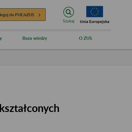
loguj do
PUE/eZUS
Szukaj
y
Baza wiedzy
O ZUS
kształconych