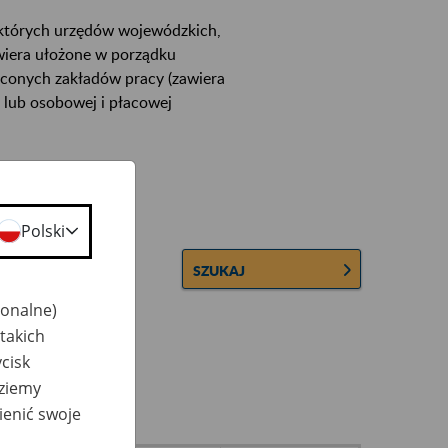
ektórych urzędów wojewódzkich,
wiera ułożone w porządku
łconych zakładów pracy (zawiera
 lub osobowej i płacowej
Polski
SZUKAJ
jonalne)
takich
cisk
dziemy
ienić swoje