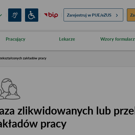
Zarejestruj w
PUE/eZUS
Za
Pracujący
Lekarze
Wzory formularz
zekształconych zakładów pracy
aza zlikwidowanych lub prze
akładów pracy