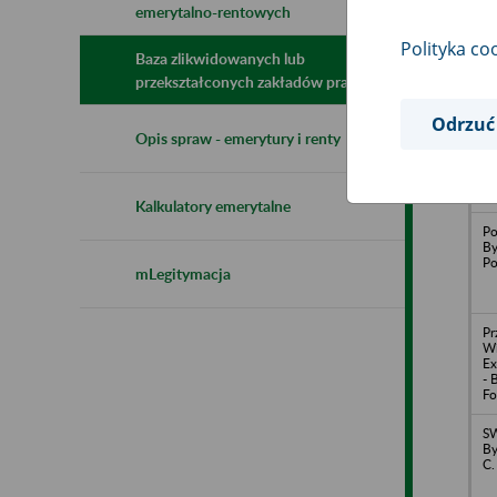
emerytalno-rentowych
N
z
Polityka co
z
Baza zlikwidowanych lub
przekształconych zakładów pracy
Odrzuć
Pr
Opis spraw - emerytury i renty
Za
PK
D
Kalkulatory emerytalne
Po
By
Po
mLegitymacja
Pr
Wi
Ex
- 
Fo
SW
By
C.