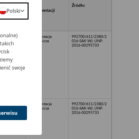
rańcowe
Rodzaj
Źródło
ntacji
dokumentacji
Polski
owywanej w
ach
owych
jonalne)
dokumentacja
992700/611/2380/2
pracownicza
016-SAK-WJ; UNP:
takich
2016-00295733
cisk
dziemy
ienić swoje
dokumentacja
992700/611/2380/2
pracownicza
016-SAK-WJ; UNP:
serwisu
2016-00295733