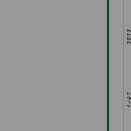
Ro
Pr
Do
P
M
Sp
Ty
90