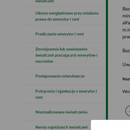
świadczeń
Baz
Okresy uwzględniane przy ustalaniu
min
prawa do emerytur i rent
alf
m.i
Przeliczanie emerytur i rent
pra
Zmniejszenie lub zawieszenie
Baz
świadczeń pracujących emerytów i
rencistów
Uwa
Postępowanie odwoławcze
Naz
Potrącenia i egzekucje z emerytur i
Wsz
rent
Niezrealizowane świadczenia
Kwoty najniższych świadczeń