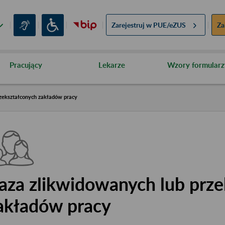
Zarejestruj w
PUE/eZUS
Za
Pracujący
Lekarze
Wzory formularz
zekształconych zakładów pracy
aza zlikwidowanych lub prze
akładów pracy