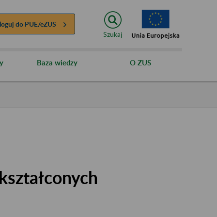
loguj do
PUE/eZUS
Szukaj
y
Baza wiedzy
O ZUS
kształconych