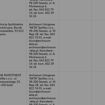
98-200 Sieradz, ul. A.
Mickiewicza 6,
tel./fax: 043 822 79
14; tel. kom. 602 39
36 26
lnicza Spółdzielnia
Archiwum Usługowe
odukcyjna, Boczki
"AKTA" Spółka z o.o.,
maradzkie, 95-012
98-200 Sieradz, ul. M.
opów
Reja 1B, tel./fax: 043
822 74 01; e-mail:
biuro@archiwum-
akta.pl;
archiwum@archiwum
-akta.pl; Kancelaria -
98-200 Sieradz, ul. A.
Mickiewicza 6,
tel./fax: 043 822 79
14; tel. kom. 602 39
36 26
NE INVESTMENT
Archiwum Usługowe
ółka z o.o., ul.
"AKTA" Spółka z o.o.,
mienieckiego 25,
98-200 Sieradz, ul. M.
-350 Łódź
Reja 1B, tel./fax: 043
822 74 01; e-mail:
biuro@archiwum-
akta.pl;
archiwum@archiwum
-akta.pl; Kancelaria -
98-200 Sieradz, ul. A.