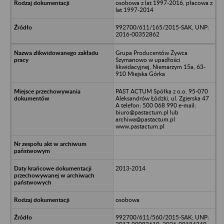
osobowa z lat 1997-2016, płacowa z
lat 1997-2014
992700/611/165/2015-SAK, UNP:
2016-00352862
Grupa Producentów Żywca
Szymanowo w upadłości
likwidacyjnej, Niemarzym 15a, 63-
910 Miejska Górka
PAST ACTUM Spółka z o.o. 95-070
Aleksandrów Łódzki, ul. Zgierska 47
A telefon: 500 068 990 e-mail:
biuro@pastactum.pl lub
archiwa@pastactum.pl
www.pastactum.pl
2013-2014
osobowa
992700/611/560/2015-SAK; UNP: