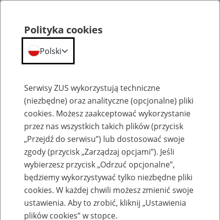
Polityka cookies
Polski
Menu
Szukaj
Serwisy ZUS wykorzystują techniczne
(niezbędne) oraz analityczne (opcjonalne) pliki
cookies. Możesz zaakceptować wykorzystanie
Emerytury
przez nas wszystkich takich plików (przycisk
„Przejdź do serwisu”) lub dostosować swoje
zgody (przycisk „Zarządzaj opcjami”). Jeśli
wybierzesz przycisk „Odrzuć opcjonalne”,
będziemy wykorzystywać tylko niezbędne pliki
Baza zlikwidowanych lub
cookies. W każdej chwili możesz zmienić swoje
przekształconych zakładów pracy
ustawienia. Aby to zrobić, kliknij „Ustawienia
plików cookies” w stopce.