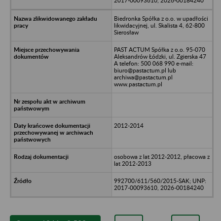
2017-00093610, 2026-00184240
Biedronka Spółka z o.o. w upadłości
likwidacyjnej, ul. Skalista 4, 62-800
Sierosław
PAST ACTUM Spółka z o.o. 95-070
Aleksandrów Łódzki, ul. Zgierska 47
A telefon: 500 068 990 e-mail:
biuro@pastactum.pl lub
archiwa@pastactum.pl
www.pastactum.pl
2012-2014
osobowa z lat 2012-2012, płacowa z
lat 2012-2013
992700/611/560/2015-SAK; UNP:
2017-00093610, 2026-00184240