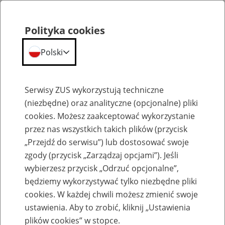
Polityka cookies
Polski
Menu
Szukaj
Serwisy ZUS wykorzystują techniczne
(niezbędne) oraz analityczne (opcjonalne) pliki
cookies. Możesz zaakceptować wykorzystanie
Emerytury
przez nas wszystkich takich plików (przycisk
„Przejdź do serwisu”) lub dostosować swoje
zgody (przycisk „Zarządzaj opcjami”). Jeśli
wybierzesz przycisk „Odrzuć opcjonalne”,
będziemy wykorzystywać tylko niezbędne pliki
Baza zlikwidowanych lub
cookies. W każdej chwili możesz zmienić swoje
przekształconych zakładów pracy
ustawienia. Aby to zrobić, kliknij „Ustawienia
plików cookies” w stopce.