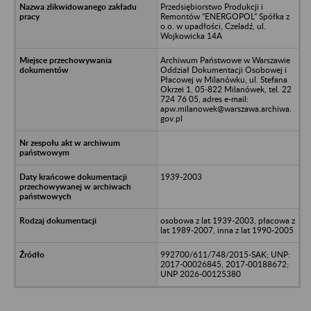
Przedsiębiorstwo Produkcji i
Remontów "ENERGOPOL" Spółka z
o.o. w upadłości, Czeladź, ul.
Wojkowicka 14A
Archiwum Państwowe w Warszawie
Oddział Dokumentacji Osobowej i
Płacowej w Milanówku, ul. Stefana
Okrzei 1, 05-822 Milanówek, tel. 22
724 76 05, adres e-mail:
apw.milanowek@warszawa.archiwa.
gov.pl
1939-2003
osobowa z lat 1939-2003, płacowa z
lat 1989-2007, inna z lat 1990-2005
992700/611/748/2015-SAK; UNP:
2017-00026845, 2017-00188672;
UNP 2026-00125380