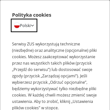
Polityka cookies
Polski
Menu
Szukaj
Serwisy ZUS wykorzystują techniczne
(niezbędne) oraz analityczne (opcjonalne) pliki
cookies. Możesz zaakceptować wykorzystanie
Emerytury
przez nas wszystkich takich plików (przycisk
„Przejdź do serwisu”) lub dostosować swoje
zgody (przycisk „Zarządzaj opcjami”). Jeśli
wybierzesz przycisk „Odrzuć opcjonalne”,
będziemy wykorzystywać tylko niezbędne pliki
Baza zlikwidowanych lub
cookies. W każdej chwili możesz zmienić swoje
przekształconych zakładów pracy
ustawienia. Aby to zrobić, kliknij „Ustawienia
plików cookies” w stopce.