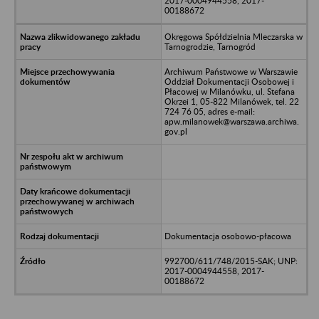
2017-0004944558, 2017-
00188672
Okręgowa Spółdzielnia Mleczarska w
Tarnogrodzie, Tarnogród
Archiwum Państwowe w Warszawie
Oddział Dokumentacji Osobowej i
Płacowej w Milanówku, ul. Stefana
Okrzei 1, 05-822 Milanówek, tel. 22
724 76 05, adres e-mail:
apw.milanowek@warszawa.archiwa.
gov.pl
Dokumentacja osobowo-płacowa
992700/611/748/2015-SAK; UNP:
2017-0004944558, 2017-
00188672