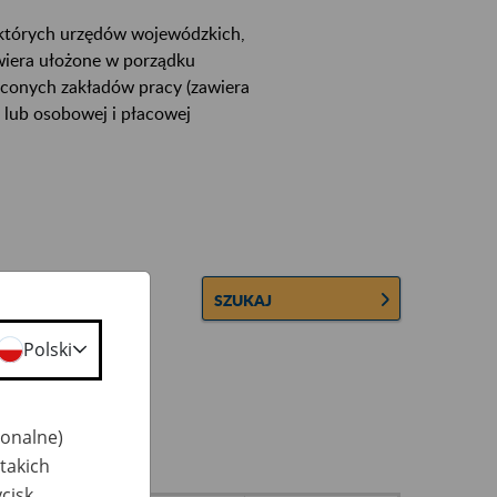
ektórych urzędów wojewódzkich,
wiera ułożone w porządku
łconych zakładów pracy (zawiera
 lub osobowej i płacowej
SZUKAJ
Polski
jonalne)
takich
cisk