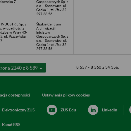
akowska 7
Gospodarczych Sp. z
o.o. - Sosnowiec; ul.
Gacka 1; tel./fax 32
297 38 56
 INDUSTRIE Sp. z
Śląskie Centrum
o. w upadłości z
Archiwizacji i
edzibą w Wyry 43-
Inicjatyw
5, ul. Pszczyńska
Gospodarczych Sp. z
67
o.o. - Sosnowiec; ul.
Gacka 1; tel./fax 32
297 38 56
8 557 - 8 560 z 34 356.
trona 2140 z 8 589
acja dostępności
Ustawienia plików cookies
Elektroniczny ZUS
ZUS Edu
Linkedin
Kanał RSS