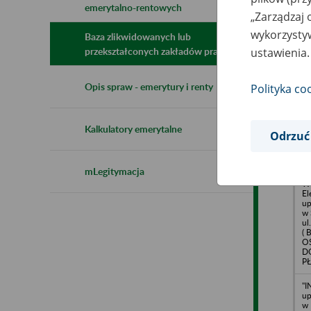
emerytalno-rentowych
N
„Zarządzaj 
z
wykorzystyw
z
Baza zlikwidowanych lub
ustawienia.
przekształconych zakładów pracy
"I
Opis spraw - emerytury i renty
Polityka co
o.
Ko
Kalkulatory emerytalne
Odrzuć
"
mLegitymacja
Pr
W
El
up
w 
ul
( 
O
D
P
"I
up
w 