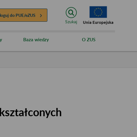
loguj do
PUE/eZUS
Szukaj
y
Baza wiedzy
O ZUS
kształconych