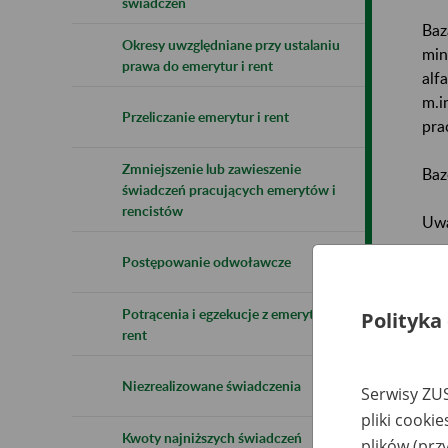
świadczeń
Baz
Okresy uwzględniane przy ustalaniu
min
prawa do emerytur i rent
alf
m.i
Przeliczanie emerytur i rent
pra
Zmniejszenie lub zawieszenie
Baz
świadczeń pracujących emerytów i
rencistów
Uwa
Postępowanie odwoławcze
Naz
Potrącenia i egzekucje z emerytur i
Wsz
Polityka
rent
Niezrealizowane świadczenia
Serwisy ZUS
pliki cooki
Kwoty najniższych świadczeń
plików (prz