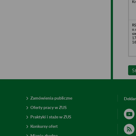
Kr
RS
o.
si
17
1
S
Zamówienia publiczne
Deklar
Oferty pracy w ZUS
Praktyki i staże w ZUS
Konkursy ofert
Mienie zbędne