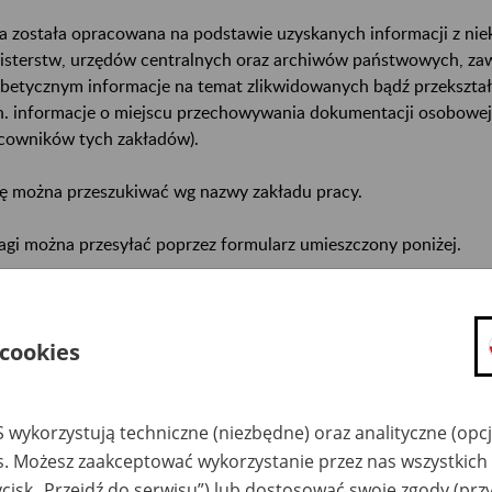
a została opracowana na podstawie uzyskanych informacji z ni
isterstw, urzędów centralnych oraz archiwów państwowych, za
abetycznym informacje na temat zlikwidowanych bądź przekszta
n. informacje o miejscu przechowywania dokumentacji osobowej
cowników tych zakładów).
ę można przeszukiwać wg nazwy zakładu pracy.
gi można przesyłać poprzez formularz umieszczony poniżej.
wa zakładu pracy:
ystkie uwagi można przesyłać poprzez
formularz
 cookies
Ukryj wszystkie pozycje bazy
 wykorzystują techniczne (niezbędne) oraz analityczne (opc
es. Możesz zaakceptować wykorzystanie przez nas wszystkich 
ycisk „Przejdź do serwisu”) lub dostosować swoje zgody (przy