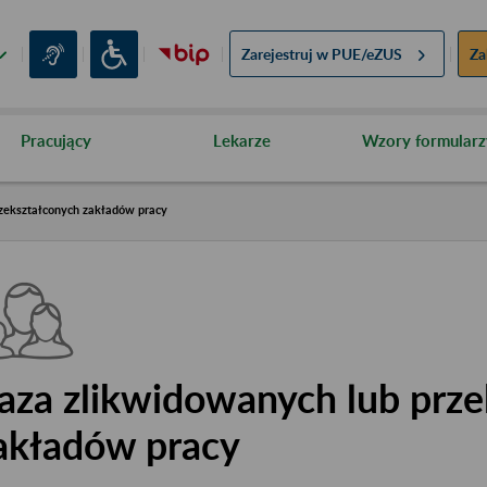
Zarejestruj w
PUE/eZUS
Za
Pracujący
Lekarze
Wzory formularz
zekształconych zakładów pracy
aza zlikwidowanych lub prze
akładów pracy