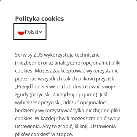
Polityka cookies
Polski
Menu
Szukaj
Serwisy ZUS wykorzystują techniczne
(niezbędne) oraz analityczne (opcjonalne) pliki
cookies. Możesz zaakceptować wykorzystanie
Emerytury
przez nas wszystkich takich plików (przycisk
„Przejdź do serwisu”) lub dostosować swoje
zgody (przycisk „Zarządzaj opcjami”). Jeśli
wybierzesz przycisk „Odrzuć opcjonalne”,
będziemy wykorzystywać tylko niezbędne pliki
Baza zlikwidowanych lub
cookies. W każdej chwili możesz zmienić swoje
przekształconych zakładów pracy
ustawienia. Aby to zrobić, kliknij „Ustawienia
plików cookies” w stopce.