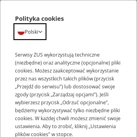
Polityka cookies
Polski
Menu
Szukaj
Serwisy ZUS wykorzystują techniczne
(niezbędne) oraz analityczne (opcjonalne) pliki
cookies. Możesz zaakceptować wykorzystanie
Emerytury
przez nas wszystkich takich plików (przycisk
„Przejdź do serwisu”) lub dostosować swoje
zgody (przycisk „Zarządzaj opcjami”). Jeśli
wybierzesz przycisk „Odrzuć opcjonalne”,
będziemy wykorzystywać tylko niezbędne pliki
Baza zlikwidowanych lub
cookies. W każdej chwili możesz zmienić swoje
przekształconych zakładów pracy
ustawienia. Aby to zrobić, kliknij „Ustawienia
plików cookies” w stopce.