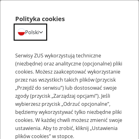
Polityka cookies
Polski
Menu
Szukaj
Serwisy ZUS wykorzystują techniczne
(niezbędne) oraz analityczne (opcjonalne) pliki
cookies. Możesz zaakceptować wykorzystanie
Emerytury
przez nas wszystkich takich plików (przycisk
„Przejdź do serwisu”) lub dostosować swoje
zgody (przycisk „Zarządzaj opcjami”). Jeśli
wybierzesz przycisk „Odrzuć opcjonalne”,
będziemy wykorzystywać tylko niezbędne pliki
Baza zlikwidowanych lub
cookies. W każdej chwili możesz zmienić swoje
przekształconych zakładów pracy
ustawienia. Aby to zrobić, kliknij „Ustawienia
plików cookies” w stopce.