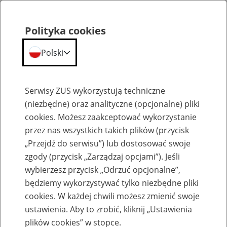
Polityka cookies
Polski
Menu
Szukaj
Serwisy ZUS wykorzystują techniczne
(niezbędne) oraz analityczne (opcjonalne) pliki
cookies. Możesz zaakceptować wykorzystanie
Emerytury
przez nas wszystkich takich plików (przycisk
„Przejdź do serwisu”) lub dostosować swoje
zgody (przycisk „Zarządzaj opcjami”). Jeśli
wybierzesz przycisk „Odrzuć opcjonalne”,
będziemy wykorzystywać tylko niezbędne pliki
Baza zlikwidowanych lub
cookies. W każdej chwili możesz zmienić swoje
przekształconych zakładów pracy
ustawienia. Aby to zrobić, kliknij „Ustawienia
plików cookies” w stopce.