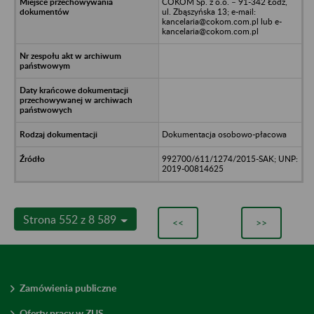
COKOM Sp. z o.o. – 91-342 Łódź,
ul. Zbąszyńska 13; e-mail:
kancelaria@cokom.com.pl lub e-
kancelaria@cokom.com.pl
Dokumentacja osobowo-płacowa
992700/611/1274/2015-SAK; UNP:
2019-00814625
Strona 552 z 8 589
<<
>>
Zamówienia publiczne
Oferty pracy w ZUS