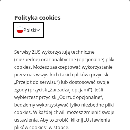
Polityka cookies
Polski
Menu
Szukaj
Serwisy ZUS wykorzystują techniczne
(niezbędne) oraz analityczne (opcjonalne) pliki
cookies. Możesz zaakceptować wykorzystanie
Emerytury
przez nas wszystkich takich plików (przycisk
„Przejdź do serwisu”) lub dostosować swoje
zgody (przycisk „Zarządzaj opcjami”). Jeśli
wybierzesz przycisk „Odrzuć opcjonalne”,
będziemy wykorzystywać tylko niezbędne pliki
Baza zlikwidowanych lub
cookies. W każdej chwili możesz zmienić swoje
przekształconych zakładów pracy
ustawienia. Aby to zrobić, kliknij „Ustawienia
plików cookies” w stopce.