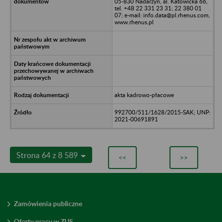
05-830 Nadarzyn, al. Katowicka 66,
tel. +48 22 331 23 31; 22 380 01
07; e-mail: info.data@pl.rhenus.com,
www.rhenus.pl
akta kadrowo-płacowe
992700/511/1628/2015-SAK; UNP:
2021-00691891
Strona 64 z 8 589
<<
>>
Zamówienia publiczne
Oferty pracy w ZUS