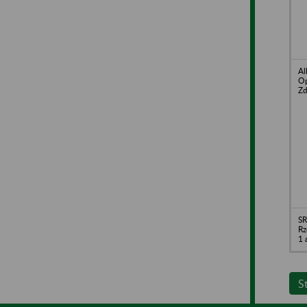
Al
Op
Zd
SR
Rz
1 
S