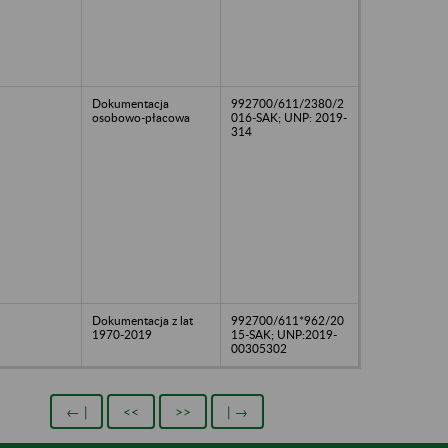
Dokumentacja
992700/611/2380/2
osobowo-płacowa
016-SAK; UNP: 2019-
314
Dokumentacja z lat
992700/611*962/20
1970-2019
15-SAK; UNP:2019-
00305302
← |
<<
>>
| →