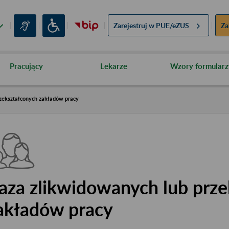
Zarejestruj w
PUE/eZUS
Za
Pracujący
Lekarze
Wzory formularz
zekształconych zakładów pracy
aza zlikwidowanych lub prze
akładów pracy