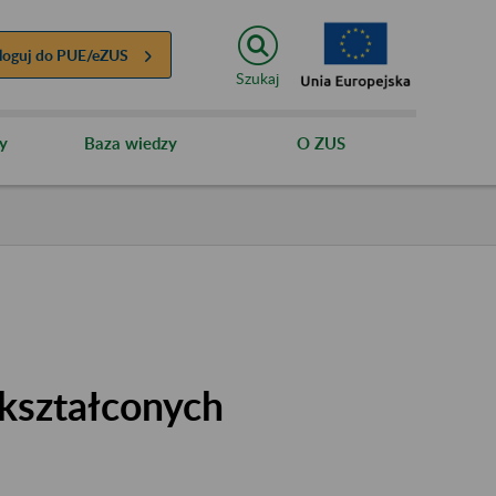
loguj do
PUE/eZUS
Szukaj
y
Baza wiedzy
O ZUS
kształconych