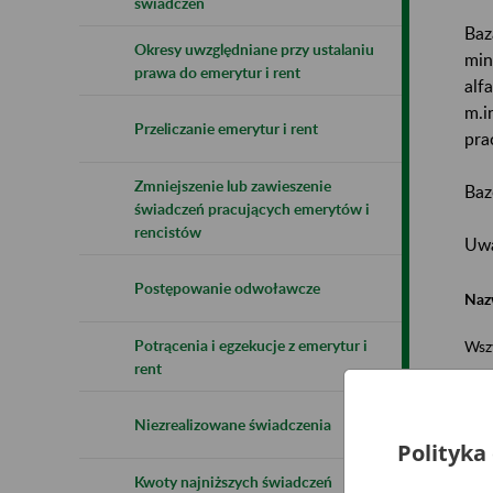
świadczeń
Baz
Okresy uwzględniane przy ustalaniu
min
prawa do emerytur i rent
alf
m.i
Przeliczanie emerytur i rent
pra
Zmniejszenie lub zawieszenie
Baz
świadczeń pracujących emerytów i
rencistów
Uwa
Postępowanie odwoławcze
Naz
Potrącenia i egzekucje z emerytur i
Wsz
rent
Niezrealizowane świadczenia
Polityka
Kwoty najniższych świadczeń