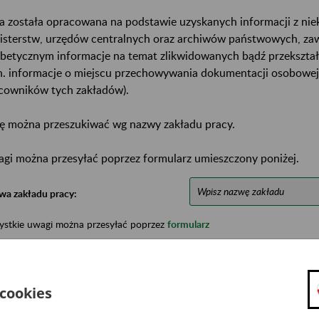
a została opracowana na podstawie uzyskanych informacji z ni
isterstw, urzędów centralnych oraz archiwów państwowych, za
abetycznym informacje na temat zlikwidowanych bądź przekszta
n. informacje o miejscu przechowywania dokumentacji osobowej
cowników tych zakładów).
ę można przeszukiwać wg nazwy zakładu pracy.
gi można przesyłać poprzez formularz umieszczony poniżej.
wa zakładu pracy:
ystkie uwagi można przesyłać poprzez
formularz
Ukryj wszystkie pozycje bazy
 cookies