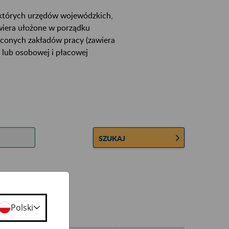
ektórych urzędów wojewódzkich,
wiera ułożone w porządku
łconych zakładów pracy (zawiera
 lub osobowej i płacowej
SZUKAJ
Polski