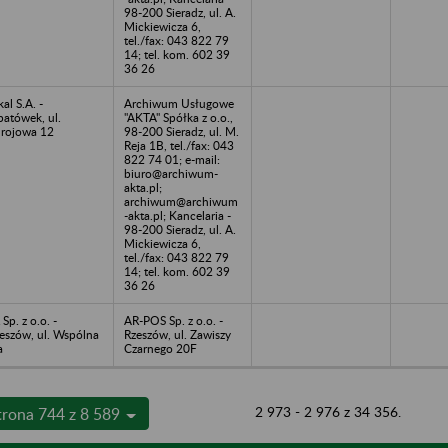
98-200 Sieradz, ul. A.
Mickiewicza 6,
tel./fax: 043 822 79
14; tel. kom. 602 39
36 26
kal S.A. -
Archiwum Usługowe
atówek, ul.
"AKTA" Spółka z o.o.,
rojowa 12
98-200 Sieradz, ul. M.
Reja 1B, tel./fax: 043
822 74 01; e-mail:
biuro@archiwum-
akta.pl;
archiwum@archiwum
-akta.pl; Kancelaria -
98-200 Sieradz, ul. A.
Mickiewicza 6,
tel./fax: 043 822 79
14; tel. kom. 602 39
36 26
 Sp. z o.o. -
AR-POS Sp. z o.o. -
eszów, ul. Wspólna
Rzeszów, ul. Zawiszy
a
Czarnego 20F
2 973 - 2 976 z 34 356.
trona 744 z 8 589