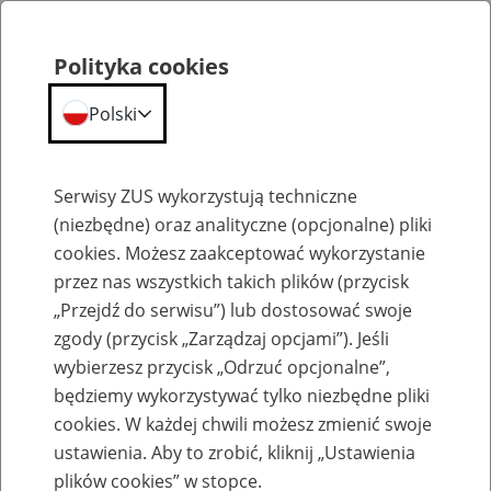
Polityka cookies
Polski
Menu
Szukaj
Serwisy ZUS wykorzystują techniczne
(niezbędne) oraz analityczne (opcjonalne) pliki
cookies. Możesz zaakceptować wykorzystanie
Emerytury
przez nas wszystkich takich plików (przycisk
„Przejdź do serwisu”) lub dostosować swoje
zgody (przycisk „Zarządzaj opcjami”). Jeśli
wybierzesz przycisk „Odrzuć opcjonalne”,
będziemy wykorzystywać tylko niezbędne pliki
Baza zlikwidowanych lub
cookies. W każdej chwili możesz zmienić swoje
przekształconych zakładów pracy
ustawienia. Aby to zrobić, kliknij „Ustawienia
plików cookies” w stopce.