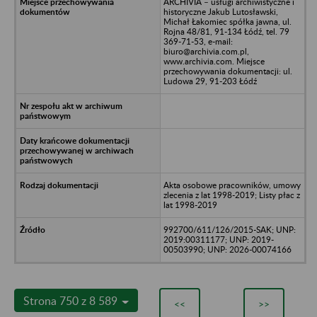
ARCHIVIA – usługi archiwistyczne i
historyczne Jakub Lutosławski,
Michał Łakomiec spółka jawna, ul.
Rojna 48/81, 91-134 Łódź, tel. 79
369-71-53, e-mail:
biuro@archivia.com.pl,
www.archivia.com. Miejsce
przechowywania dokumentacji: ul.
Ludowa 29, 91-203 Łódź
Akta osobowe pracowników, umowy
zlecenia z lat 1998-2019; Listy płac z
lat 1998-2019
992700/611/126/2015-SAK; UNP:
2019:00311177; UNP: 2019-
00503990; UNP: 2026-00074166
Strona 750 z 8 589
<<
>>