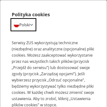
Polityka cookies
Polski
Menu
Szukaj
Serwisy ZUS wykorzystują techniczne
(niezbędne) oraz analityczne (opcjonalne) pliki
cookies. Możesz zaakceptować wykorzystanie
Emerytury
przez nas wszystkich takich plików (przycisk
„Przejdź do serwisu”) lub dostosować swoje
zgody (przycisk „Zarządzaj opcjami”). Jeśli
wybierzesz przycisk „Odrzuć opcjonalne”,
będziemy wykorzystywać tylko niezbędne pliki
Baza zlikwidowanych lub
cookies. W każdej chwili możesz zmienić swoje
przekształconych zakładów pracy
ustawienia. Aby to zrobić, kliknij „Ustawienia
plików cookies” w stopce.