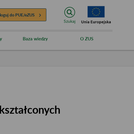
loguj do
PUE/eZUS
Szukaj
y
Baza wiedzy
O ZUS
kształconych