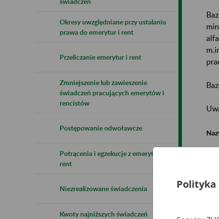
świadczeń
Baz
Okresy uwzględniane przy ustalaniu
min
prawa do emerytur i rent
alf
m.i
Przeliczanie emerytur i rent
pra
Zmniejszenie lub zawieszenie
Baz
świadczeń pracujących emerytów i
rencistów
Uwa
Postępowanie odwoławcze
Naz
Potrącenia i egzekucje z emerytur i
Wsz
rent
Polityka
Niezrealizowane świadczenia
Kwoty najniższych świadczeń