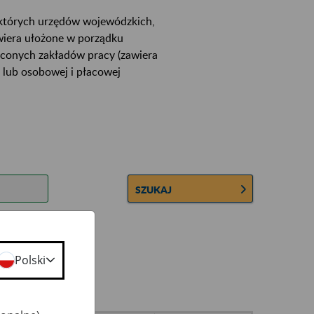
ektórych urzędów wojewódzkich,
wiera ułożone w porządku
łconych zakładów pracy (zawiera
 lub osobowej i płacowej
SZUKAJ
Polski