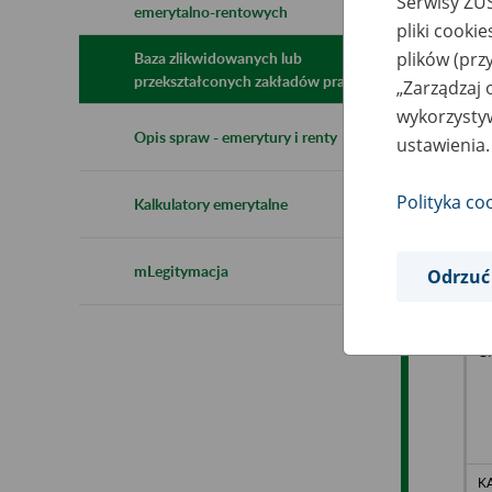
Serwisy ZUS
emerytalno-rentowych
N
pliki cooki
z
z
plików (prz
Baza zlikwidowanych lub
przekształconych zakładów pracy
„Zarządzaj 
wykorzystyw
Je
Opis spraw - emerytury i renty
ustawienia.
w 
li
El
Polityka co
Kalkulatory emerytalne
mLegitymacja
Odrzuć
KA
up
Kl
G
KA