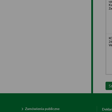
up
Ks
Za
KO
26
Wa
S
Zamówienia publiczne
Deklar