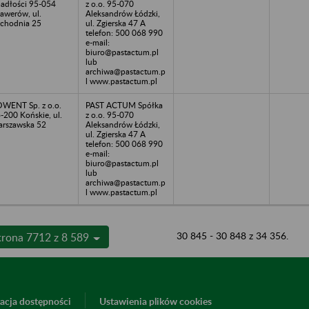
adłości 95-054
z o.o. 95-070
awerów, ul.
Aleksandrów Łódzki,
chodnia 25
ul. Zgierska 47 A
telefon: 500 068 990
e-mail:
biuro@pastactum.pl
lub
archiwa@pastactum.p
l www.pastactum.pl
WENT Sp. z o.o.
PAST ACTUM Spółka
-200 Końskie, ul.
z o.o. 95-070
rszawska 52
Aleksandrów Łódzki,
ul. Zgierska 47 A
telefon: 500 068 990
e-mail:
biuro@pastactum.pl
lub
archiwa@pastactum.p
l www.pastactum.pl
30 845 - 30 848 z 34 356.
trona 7712 z 8 589
acja dostępności
Ustawienia plików cookies