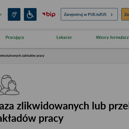
Zarejestruj w
PUE/eZUS
Za
Pracujący
Lekarze
Wzory formularz
zekształconych zakładów pracy
aza zlikwidowanych lub prze
akładów pracy