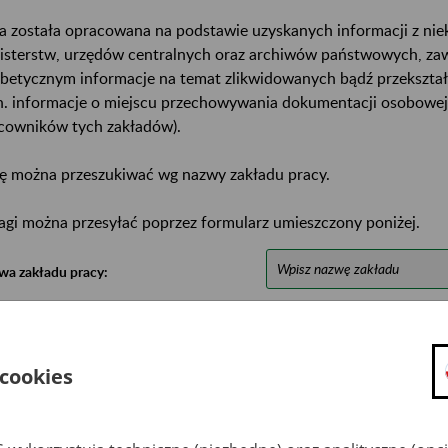
a została opracowana na podstawie uzyskanych informacji z ni
isterstw, urzędów centralnych oraz archiwów państwowych, za
abetycznym informacje na temat zlikwidowanych bądź przekszta
n. informacje o miejscu przechowywania dokumentacji osobowej
cowników tych zakładów).
ę można przeszukiwać wg nazwy zakładu pracy.
gi można przesyłać poprzez formularz umieszczony poniżej.
wa zakładu pracy:
ystkie uwagi można przesyłać poprzez
formularz
 cookies
Ukryj wszystkie pozycje bazy