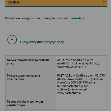
SZUKAJ
Wszystkie uwagi można przesyłać poprzez
formularz
Ukryj wszystkie pozycje bazy
AGROMAX Spółka z o.o. w
upadłości likwidacyjnej - Elbląg,
Władysławowo 67/11
PAST ACTUM Spółka z o.o. - 95-070
Aleksandrów Łódzki, ul. Zgierska 47
A telefon: 500 068 990 e-mail:
biuro@pastactum.pl lub
archiwa@pastactum.pl
www:pastactum.pl