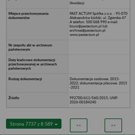
likwidacji
PAST ACTUM Spółka z o.o. - 95-070
Aleksandrów Łódzki, ul. Zgierska 47
A telefon: 500 068 990 e-mail:
biuro@pastactum.pl lub
archiwa@pastactum.pl
www:pastactum.pl
Dokumentacja osobowa: 2015-
2022; dokumentacja płacowa: 2015
-2021
992700/611/560/2015; UNP:
2026-00184240
Strona 7737 z 8 589
<<
>>