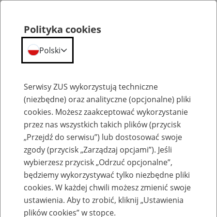
Polityka cookies
Polski
Menu
Szukaj
Serwisy ZUS wykorzystują techniczne
(niezbędne) oraz analityczne (opcjonalne) pliki
cookies. Możesz zaakceptować wykorzystanie
Emerytury
przez nas wszystkich takich plików (przycisk
„Przejdź do serwisu”) lub dostosować swoje
zgody (przycisk „Zarządzaj opcjami”). Jeśli
wybierzesz przycisk „Odrzuć opcjonalne”,
będziemy wykorzystywać tylko niezbędne pliki
Baza zlikwidowanych lub
cookies. W każdej chwili możesz zmienić swoje
przekształconych zakładów pracy
ustawienia. Aby to zrobić, kliknij „Ustawienia
plików cookies” w stopce.