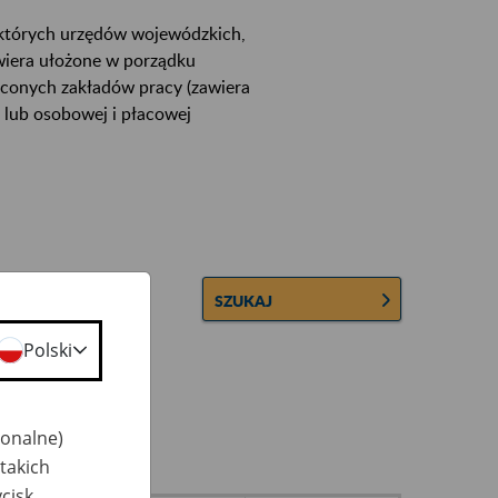
ektórych urzędów wojewódzkich,
wiera ułożone w porządku
łconych zakładów pracy (zawiera
 lub osobowej i płacowej
SZUKAJ
Polski
jonalne)
takich
cisk