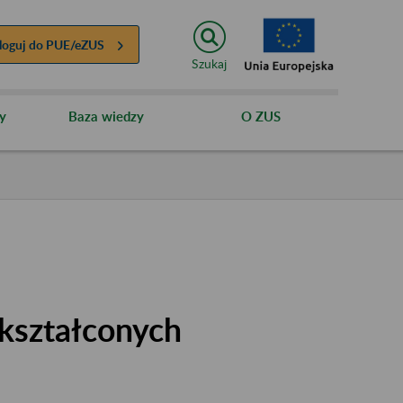
loguj do
PUE/eZUS
Szukaj
y
Baza wiedzy
O ZUS
kształconych