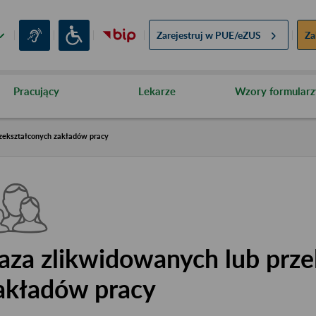
Zarejestruj w
PUE/eZUS
Za
Pracujący
Lekarze
Wzory formularz
zekształconych zakładów pracy
aza zlikwidowanych lub prze
akładów pracy