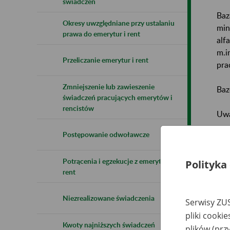
świadczeń
Baz
Okresy uwzględniane przy ustalaniu
min
prawa do emerytur i rent
alf
m.i
Przeliczanie emerytur i rent
pra
Zmniejszenie lub zawieszenie
Baz
świadczeń pracujących emerytów i
rencistów
Uwa
Postępowanie odwoławcze
Naz
Potrącenia i egzekucje z emerytur i
Wsz
Polityka
rent
Niezrealizowane świadczenia
Serwisy ZUS
pliki cooki
Kwoty najniższych świadczeń
plików (prz