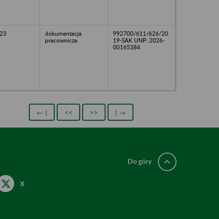
23
dokumentacja
992700/611/626/20
pracownicza
19-SAK UNP: 2026-
00165384
← |
<<
>>
| →
Do góry
X