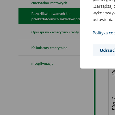
emerytalno-rentowych
N
„Zarządzaj 
z
wykorzystyw
z
Baza zlikwidowanych lub
ustawienia.
przekształconych zakładów pracy
PK
Opis spraw - emerytury i renty
Polityka co
Za
Po
Ni
Kalkulatory emerytalne
Odrzuć
mLegitymacja
PK
Za
Wa
Ch
PK
Sp
Wa
Je