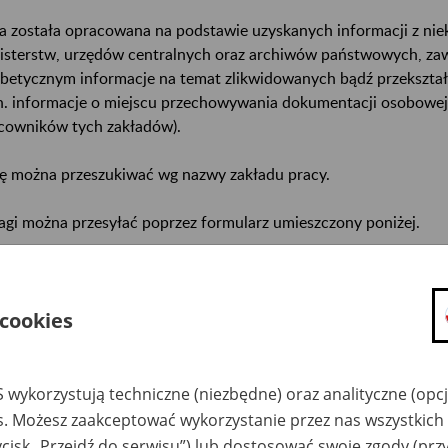
a została opracowana na podstawie uzyskanych informacji z ni
isterstw, urzędów centralnych oraz archiwów państwowych, za
abetycznym informacje na temat zlikwidowanych bądź przekszta
n. informacje o miejscu przechowywania dokumentacji osobowej
cowników tych zakładów).
ę można przeszukiwać wg nazwy zakładu pracy.
gi można przesyłać poprzez formularz umieszczony poniżej.
wa zakładu pracy:
ystkie uwagi można przesyłać poprzez
formularz
 cookies
Ukryj wszystkie pozycje bazy
 wykorzystują techniczne (niezbędne) oraz analityczne (opc
es. Możesz zaakceptować wykorzystanie przez nas wszystkich 
ycisk „Przejdź do serwisu”) lub dostosować swoje zgody (przy