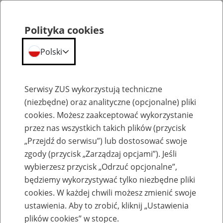
Polityka cookies
Polski
Menu
Szukaj
Serwisy ZUS wykorzystują techniczne
(niezbędne) oraz analityczne (opcjonalne) pliki
cookies. Możesz zaakceptować wykorzystanie
Emerytury
przez nas wszystkich takich plików (przycisk
„Przejdź do serwisu”) lub dostosować swoje
zgody (przycisk „Zarządzaj opcjami”). Jeśli
wybierzesz przycisk „Odrzuć opcjonalne”,
będziemy wykorzystywać tylko niezbędne pliki
Baza zlikwidowanych lub
cookies. W każdej chwili możesz zmienić swoje
przekształconych zakładów pracy
ustawienia. Aby to zrobić, kliknij „Ustawienia
plików cookies” w stopce.