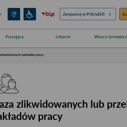
Zarejestruj w
PUE/eZUS
Za
Pracujący
Lekarze
Wzory formularz
zekształconych zakładów pracy
aza zlikwidowanych lub prze
akładów pracy