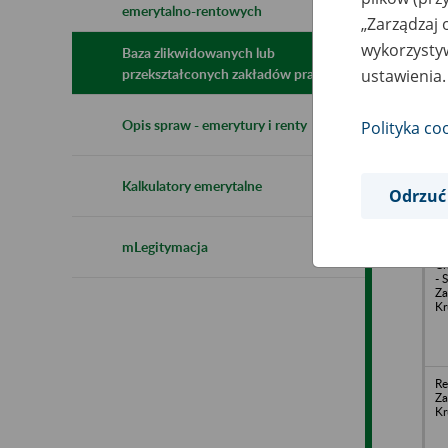
emerytalno-rentowych
N
„Zarządzaj 
z
wykorzystyw
z
Baza zlikwidowanych lub
ustawienia.
przekształconych zakładów pracy
Pr
Opis spraw - emerytury i renty
Polityka co
Pr
Ar
Kr
Pi
Kalkulatory emerytalne
Odrzuć
mLegitymacja
RE
Ch
- 
Za
Kr
Re
Za
Kr