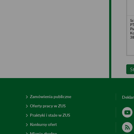
Sc
PT
Pi
Ko
3
S
Zamówienia publiczne
Deklar
Oferty pracy w ZUS
Praktyki i staże w ZUS
Konkursy ofert
Mienie zbędne