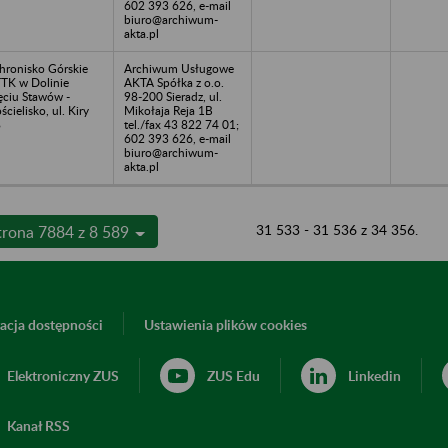
602 393 626, e-mail
biuro@archiwum-
akta.pl
hronisko Górskie
Archiwum Usługowe
TK w Dolinie
AKTA Spółka z o.o.
ęciu Stawów -
98-200 Sieradz, ul.
ścielisko, ul. Kiry
Mikołaja Reja 1B
8
tel./fax 43 822 74 01;
602 393 626, e-mail
biuro@archiwum-
akta.pl
31 533 - 31 536 z 34 356.
trona 7884 z 8 589
acja dostępności
Ustawienia plików cookies
Elektroniczny ZUS
ZUS Edu
Linkedin
Kanał RSS