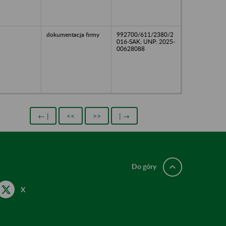
dokumentacja firmy
992700/611/2380/2
016-SAK; UNP: 2025-
00628088
← |
<<
>>
| →
Do góry
X