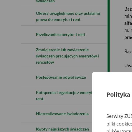
świadczeń
Baz
Okresy uwzględniane przy ustalaniu
min
prawa do emerytur i rent
alf
m.i
Przeliczanie emerytur i rent
pra
Zmniejszenie lub zawieszenie
Baz
świadczeń pracujących emerytów i
rencistów
Uwa
Postępowanie odwoławcze
Naz
Potrącenia i egzekucje z emerytur i
Wsz
Polityka
rent
Niezrealizowane świadczenia
Serwisy ZUS
pliki cooki
Kwoty najniższych świadczeń
plików (prz