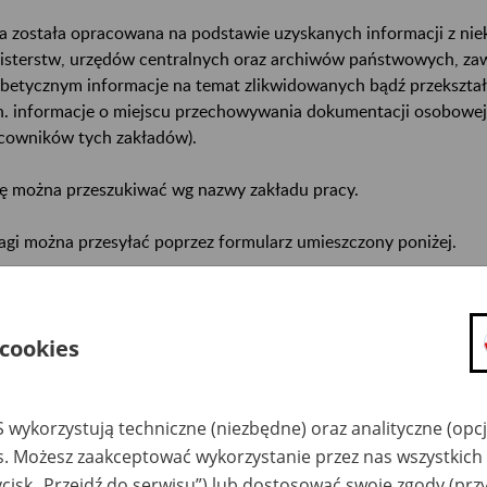
a została opracowana na podstawie uzyskanych informacji z ni
isterstw, urzędów centralnych oraz archiwów państwowych, za
abetycznym informacje na temat zlikwidowanych bądź przekszta
n. informacje o miejscu przechowywania dokumentacji osobowej
cowników tych zakładów).
ę można przeszukiwać wg nazwy zakładu pracy.
gi można przesyłać poprzez formularz umieszczony poniżej.
wa zakładu pracy:
ystkie uwagi można przesyłać poprzez
formularz
 cookies
Ukryj wszystkie pozycje bazy
 wykorzystują techniczne (niezbędne) oraz analityczne (opc
es. Możesz zaakceptować wykorzystanie przez nas wszystkich 
ycisk „Przejdź do serwisu”) lub dostosować swoje zgody (przy