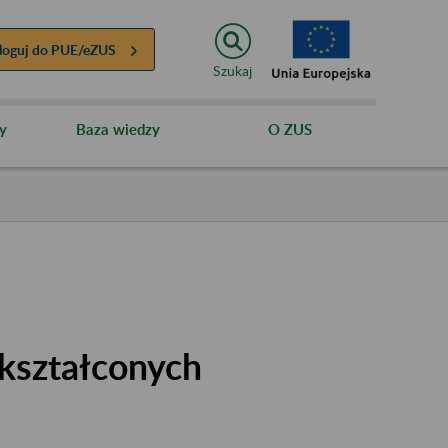
loguj do
PUE/eZUS
Szukaj
y
Baza wiedzy
O ZUS
kształconych