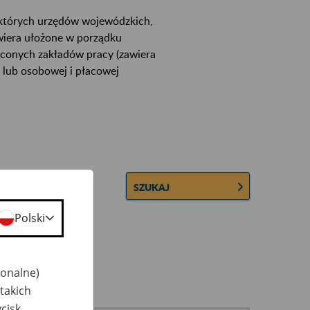
ektórych urzędów wojewódzkich,
wiera ułożone w porządku
łconych zakładów pracy (zawiera
 lub osobowej i płacowej
SZUKAJ
Polski
jonalne)
takich
cisk