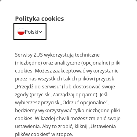
Polityka cookies
Polski
Menu
Szukaj
Serwisy ZUS wykorzystują techniczne
(niezbędne) oraz analityczne (opcjonalne) pliki
cookies. Możesz zaakceptować wykorzystanie
Emerytury
przez nas wszystkich takich plików (przycisk
„Przejdź do serwisu”) lub dostosować swoje
zgody (przycisk „Zarządzaj opcjami”). Jeśli
wybierzesz przycisk „Odrzuć opcjonalne”,
będziemy wykorzystywać tylko niezbędne pliki
Baza zlikwidowanych lub
cookies. W każdej chwili możesz zmienić swoje
przekształconych zakładów pracy
ustawienia. Aby to zrobić, kliknij „Ustawienia
plików cookies” w stopce.