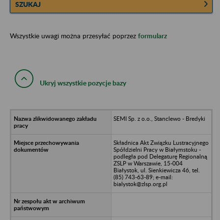
SZUKAJ
Wszystkie uwagi można przesyłać poprzez
formularz
Ukryj wszystkie pozycje bazy
SEMI Sp. z o.o., Stanclewo - Bredyki
Składnica Akt Związku Lustracyjnego
Spółdzielni Pracy w Białymstoku -
podległa pod Delegaturę Regionalną
ZSLP w Warszawie, 15-004
Białystok, ul. Sienkiewicza 46, tel.
(85) 743-63-89; e-mail:
bialystok@zlsp.org.pl