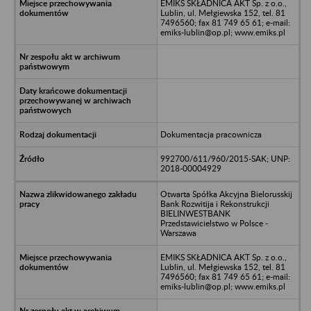
EMIKS SKŁADNICA AKT Sp. z o.o.,
Lublin, ul. Mełgiewska 152, tel. 81
7496560; fax 81 749 65 61; e-mail:
emiks-lublin@op.pl; www.emiks.pl
Dokumentacja pracownicza
992700/611/960/2015-SAK; UNP:
2018-00004929
Otwarta Spółka Akcyjna Bielorusskij
Bank Rozwitija i Rekonstrukcji
BIELINWESTBANK
Przedstawicielstwo w Polsce -
Warszawa
EMIKS SKŁADNICA AKT Sp. z o.o.,
Lublin, ul. Mełgiewska 152, tel. 81
7496560; fax 81 749 65 61; e-mail:
emiks-lublin@op.pl; www.emiks.pl