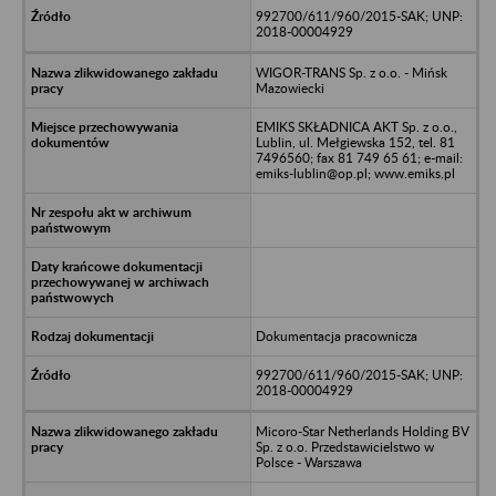
992700/611/960/2015-SAK; UNP:
2018-00004929
WIGOR-TRANS Sp. z o.o. - Mińsk
Mazowiecki
EMIKS SKŁADNICA AKT Sp. z o.o.,
Lublin, ul. Mełgiewska 152, tel. 81
7496560; fax 81 749 65 61; e-mail:
emiks-lublin@op.pl; www.emiks.pl
Dokumentacja pracownicza
992700/611/960/2015-SAK; UNP:
2018-00004929
Micoro-Star Netherlands Holding BV
Sp. z o.o. Przedstawicielstwo w
Polsce - Warszawa