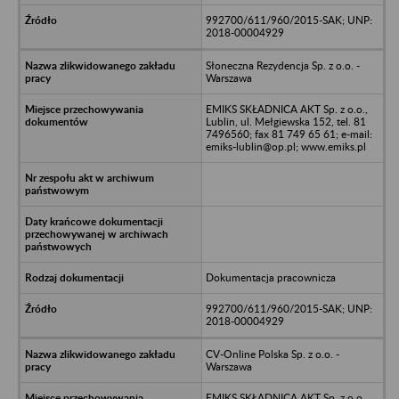
992700/611/960/2015-SAK; UNP:
2018-00004929
Słoneczna Rezydencja Sp. z o.o. -
Warszawa
EMIKS SKŁADNICA AKT Sp. z o.o.,
Lublin, ul. Mełgiewska 152, tel. 81
7496560; fax 81 749 65 61; e-mail:
emiks-lublin@op.pl; www.emiks.pl
Dokumentacja pracownicza
992700/611/960/2015-SAK; UNP:
2018-00004929
CV-Online Polska Sp. z o.o. -
Warszawa
EMIKS SKŁADNICA AKT Sp. z o.o.,