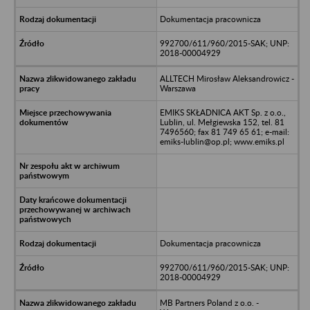
Dokumentacja pracownicza
992700/611/960/2015-SAK; UNP:
2018-00004929
ALLTECH Mirosław Aleksandrowicz -
Warszawa
EMIKS SKŁADNICA AKT Sp. z o.o.,
Lublin, ul. Mełgiewska 152, tel. 81
7496560; fax 81 749 65 61; e-mail:
emiks-lublin@op.pl; www.emiks.pl
Dokumentacja pracownicza
992700/611/960/2015-SAK; UNP:
2018-00004929
MB Partners Poland z o.o. -