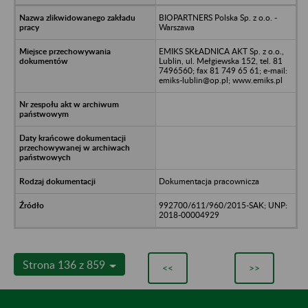
BIOPARTNERS Polska Sp. z o.o. -
Warszawa
EMIKS SKŁADNICA AKT Sp. z o.o.,
Lublin, ul. Mełgiewska 152, tel. 81
7496560; fax 81 749 65 61; e-mail:
emiks-lublin@op.pl; www.emiks.pl
Dokumentacja pracownicza
992700/611/960/2015-SAK; UNP:
2018-00004929
Strona 136 z 859
<<
>>