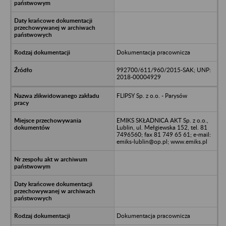
Dokumentacja pracownicza
992700/611/960/2015-SAK; UNP:
2018-00004929
FLIPSY Sp. z o.o. - Parysów
EMIKS SKŁADNICA AKT Sp. z o.o.,
Lublin, ul. Mełgiewska 152, tel. 81
7496560; fax 81 749 65 61; e-mail:
emiks-lublin@op.pl; www.emiks.pl
Dokumentacja pracownicza