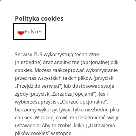
Polityka cookies
Polski
Menu
Szukaj
Serwisy ZUS wykorzystują techniczne
(niezbędne) oraz analityczne (opcjonalne) pliki
cookies. Możesz zaakceptować wykorzystanie
Emerytury
przez nas wszystkich takich plików (przycisk
„Przejdź do serwisu”) lub dostosować swoje
zgody (przycisk „Zarządzaj opcjami”). Jeśli
wybierzesz przycisk „Odrzuć opcjonalne”,
będziemy wykorzystywać tylko niezbędne pliki
Baza zlikwidowanych lub
cookies. W każdej chwili możesz zmienić swoje
przekształconych zakładów pracy
ustawienia. Aby to zrobić, kliknij „Ustawienia
plików cookies” w stopce.