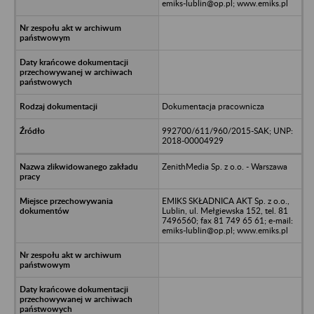
emiks-lublin@op.pl; www.emiks.pl
Dokumentacja pracownicza
992700/611/960/2015-SAK; UNP:
2018-00004929
ZenithMedia Sp. z o.o. - Warszawa
EMIKS SKŁADNICA AKT Sp. z o.o.,
Lublin, ul. Mełgiewska 152, tel. 81
7496560; fax 81 749 65 61; e-mail:
emiks-lublin@op.pl; www.emiks.pl