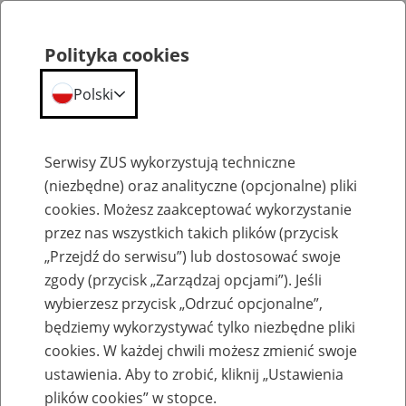
Polityka cookies
Polski
Menu
Szukaj
Serwisy ZUS wykorzystują techniczne
(niezbędne) oraz analityczne (opcjonalne) pliki
cookies. Możesz zaakceptować wykorzystanie
Emerytury
przez nas wszystkich takich plików (przycisk
„Przejdź do serwisu”) lub dostosować swoje
zgody (przycisk „Zarządzaj opcjami”). Jeśli
wybierzesz przycisk „Odrzuć opcjonalne”,
będziemy wykorzystywać tylko niezbędne pliki
Baza zlikwidowanych lub
cookies. W każdej chwili możesz zmienić swoje
przekształconych zakładów pracy
ustawienia. Aby to zrobić, kliknij „Ustawienia
plików cookies” w stopce.