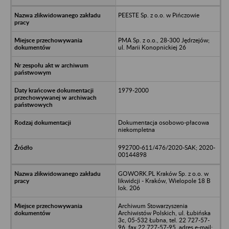
PEESTE Sp. z o.o. w Pińczowie
PMA Sp. z o.o., 28-300 Jędrzejów;
ul. Marii Konopnickiej 26
1979-2000
Dokumentacja osobowo-płacowa
niekompletna
992700-611/476/2020-SAK; 2020-
00144898
GOWORK.PL Kraków Sp. z o.o. w
likwidcji - Kraków, Wielopole 18 B
lok. 206
Archiwum Stowarzyszenia
Archiwistów Polskich, ul. Łubińska
3c, 05-532 Łubna, tel. 22 727-57-
96, fax 22 727-57-95, adres e-mail: