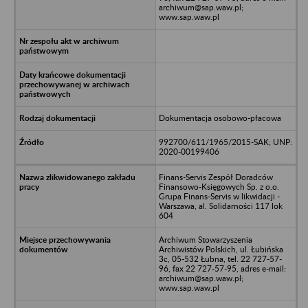
archiwum@sap.waw.pl;
www.sap.waw.pl
Dokumentacja osobowo-płacowa
992700/611/1965/2015-SAK; UNP:
2020-00199406
Finans-Servis Zespół Doradców
Finansowo-Księgowych Sp. z o.o.
Grupa Finans-Servis w likwidacji -
Warszawa, al. Solidarności 117 lok
604
Archiwum Stowarzyszenia
Archiwistów Polskich, ul. Łubińska
3c, 05-532 Łubna, tel. 22 727-57-
96, fax 22 727-57-95, adres e-mail:
archiwum@sap.waw.pl;
www.sap.waw.pl