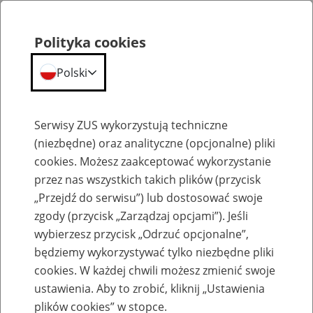
Polityka cookies
Polski
Menu
Szukaj
Serwisy ZUS wykorzystują techniczne
(niezbędne) oraz analityczne (opcjonalne) pliki
cookies. Możesz zaakceptować wykorzystanie
Emerytury
przez nas wszystkich takich plików (przycisk
„Przejdź do serwisu”) lub dostosować swoje
zgody (przycisk „Zarządzaj opcjami”). Jeśli
wybierzesz przycisk „Odrzuć opcjonalne”,
będziemy wykorzystywać tylko niezbędne pliki
Baza zlikwidowanych lub
cookies. W każdej chwili możesz zmienić swoje
przekształconych zakładów pracy
ustawienia. Aby to zrobić, kliknij „Ustawienia
plików cookies” w stopce.