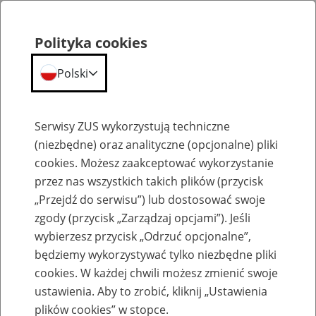
Polityka cookies
Polski
Menu
Szukaj
Serwisy ZUS wykorzystują techniczne
(niezbędne) oraz analityczne (opcjonalne) pliki
cookies. Możesz zaakceptować wykorzystanie
Emerytury
przez nas wszystkich takich plików (przycisk
„Przejdź do serwisu”) lub dostosować swoje
zgody (przycisk „Zarządzaj opcjami”). Jeśli
wybierzesz przycisk „Odrzuć opcjonalne”,
będziemy wykorzystywać tylko niezbędne pliki
Baza zlikwidowanych lub
cookies. W każdej chwili możesz zmienić swoje
przekształconych zakładów pracy
ustawienia. Aby to zrobić, kliknij „Ustawienia
plików cookies” w stopce.