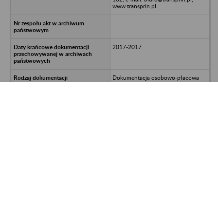
www.transprin.pl
2017-2017
Dokumentacja osobowo-płacowa
992700/611/515/2015-SAK; UNP:
2019-00780851
Kompleksowe Wyposażenie Kuchni
Maszota-Poliszczuk Joanna w
upadłości likwidacyjnej - Grudziądz,
ul. Chełmińska 110A
ERKA Sp. z o.o. Prywatne Archiwum
w Koninie – ul. Szafirkowa 18; 62-
502 Konin; tel. 609 104 677; e-mail:
biuro@erka.konin.pl