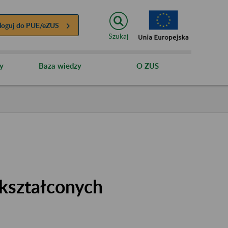
loguj do
PUE/eZUS
Szukaj
y
Baza wiedzy
O ZUS
kształconych