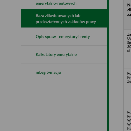
emerytalno-rentowych
N
z
z
Baza zlikwidowanych lub
przekształconych zakładów pracy
Za
Opis spraw - emerytury i renty
U
Sp
30
ul
Kalkulatory emerytalne
mLegitymacja
Ro
Pr
Że
Ro
Pr
Wy
Wi
Ko