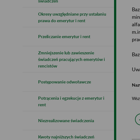
świadczeń
Baz
Okresy uwzględniane przy ustalaniu
min
prawa do emerytur i rent
alf
m.i
Przeliczanie emerytur i rent
pra
Zmniejszenie lub zawieszenie
Baz
świadczeń pracujących emerytów i
rencistów
Uwa
Postępowanie odwoławcze
Naz
Potrącenia i egzekucje z emerytur i
Wsz
rent
Niezrealizowane świadczenia
Kwoty najniższych świadczeń