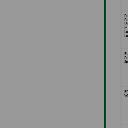
Pr
Pr
U
M
Lu
Lu
E
Pr
Sp
EP
Wa