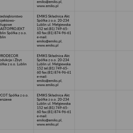
emiks@emiks.pl,
www.emiks.pl
zedsiębiorstwo
EMIKS Składnica Akt
ojektowo-
Spółka z o.o. 20-234
sługowe
Lublin ul. Mełgiewska
IASTOPROJEKT
152 tel.(81) 749-65-
blin Spółka z o.o.
60 fax:(81) 874-96-61
blin
e-mail:
emiks@emiks.pl,
www.emiks.pl
URODECOR
EMIKS Składnica Akt
odukcja i Zbyt
Spółka z o.o. 20-234
ółka z o.o. Lublin
Lublin ul. Mełgiewska
152 tel.(81) 749-65-
60 fax:(81) 874-96-61
e-mail:
emiks@emiks.pl,
www.emiks.pl
COT Spółka z o.o.
EMIKS Składnica Akt
rszawa
Spółka z o.o. 20-234
Lublin ul. Mełgiewska
152 tel.(81) 749-65-
60 fax:(81) 874-96-61
e-mail:
emiks@emiks.pl,
www.emiks.pl