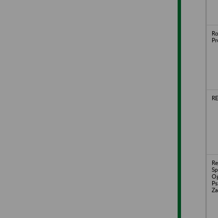
Ro
Pr
RE
Re
Sp
Og
Ps
Za