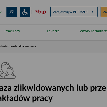
Zarejestruj w
PUE/eZUS
Za
Pracujący
Lekarze
Wzory formularz
zekształconych zakładów pracy
aza zlikwidowanych lub prze
akładów pracy