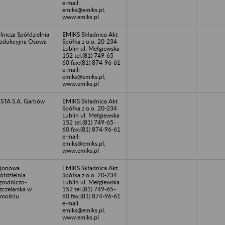
e-mail:
emiks@emiks.pl,
www.emiks.pl
lnicza Spółdzielnia
EMIKS Składnica Akt
odukcyjna Osowa
Spółka z o.o. 20-234
Lublin ul. Mełgiewska
152 tel.(81) 749-65-
60 fax:(81) 874-96-61
e-mail:
emiks@emiks.pl,
www.emiks.pl
STA S.A. Garbów
EMIKS Składnica Akt
Spółka z o.o. 20-234
Lublin ul. Mełgiewska
152 tel.(81) 749-65-
60 fax:(81) 874-96-61
e-mail:
emiks@emiks.pl,
www.emiks.pl
jonowa
EMIKS Składnica Akt
ółdzielnia
Spółka z o.o. 20-234
rodniczo-
Lublin ul. Mełgiewska
zczelarska w
152 tel.(81) 749-65-
mościu
60 fax:(81) 874-96-61
e-mail:
emiks@emiks.pl,
www.emiks.pl