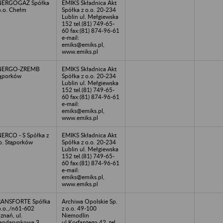
NERGOGAZ Spółka
EMIKS Składnica Akt
o.o. Chełm
Spółka z o.o. 20-234
Lublin ul. Mełgiewska
152 tel.(81) 749-65-
60 fax:(81) 874-96-61
e-mail:
emiks@emiks.pl,
www.emiks.pl
NERGO-ZREMB
EMIKS Składnica Akt
ąporków
Spółka z o.o. 20-234
Lublin ul. Mełgiewska
152 tel.(81) 749-65-
60 fax:(81) 874-96-61
e-mail:
emiks@emiks.pl,
www.emiks.pl
ERCO - S Spółka z
EMIKS Składnica Akt
o. Stąporków
Spółka z o.o. 20-234
Lublin ul. Mełgiewska
152 tel.(81) 749-65-
60 fax:(81) 874-96-61
e-mail:
emiks@emiks.pl,
www.emiks.pl
RANSFORTE Spółka
Archiwa Opolskie Sp.
o.o.,/n61-602
z o.o. 49-100
znań, ul.
Niemodlin
andarynkowa 3
ul.Korfantego 42, tel.