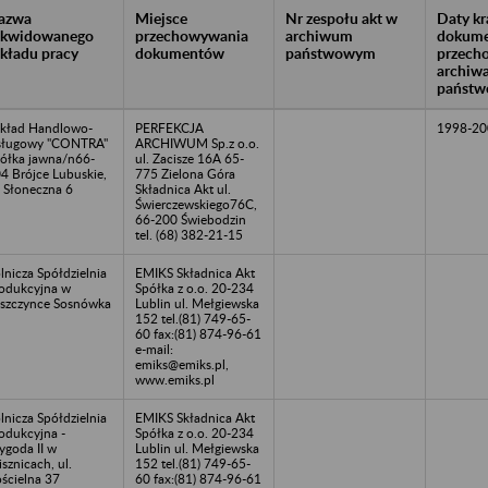
azwa
Miejsce
Nr zespołu akt w
Daty k
likwidowanego
przechowywania
archiwum
dokume
akładu pracy
dokumentów
państwowym
przech
archiw
państw
kład Handlowo-
PERFEKCJA
1998-20
sługowy "CONTRA"
ARCHIWUM Sp.z o.o.
ółka jawna/n66-
ul. Zacisze 16A 65-
4 Brójce Lubuskie,
775 Zielona Góra
. Słoneczna 6
Składnica Akt ul.
Świerczewskiego76C,
66-200 Świebodzin
tel. (68) 382-21-15
lnicza Spółdzielnia
EMIKS Składnica Akt
odukcyjna w
Spółka z o.o. 20-234
szczynce Sosnówka
Lublin ul. Mełgiewska
152 tel.(81) 749-65-
60 fax:(81) 874-96-61
e-mail:
emiks@emiks.pl,
www.emiks.pl
lnicza Spółdzielnia
EMIKS Składnica Akt
odukcyjna -
Spółka z o.o. 20-234
goda II w
Lublin ul. Mełgiewska
sznicach, ul.
152 tel.(81) 749-65-
ścielna 37
60 fax:(81) 874-96-61