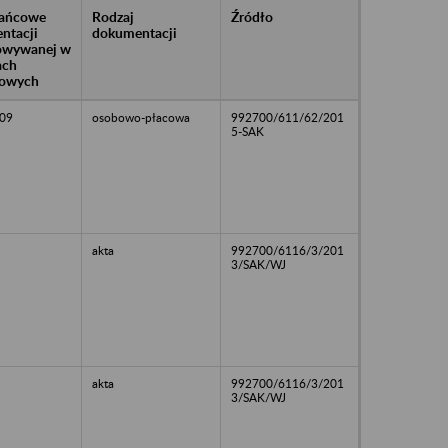
rańcowe
Rodzaj
Źródło
ntacji
dokumentacji
owywanej w
ach
owych
09
osobowo-płacowa
992700/611/62/201
5-SAK
akta
992700/6116/3/201
3/SAK/WJ
akta
992700/6116/3/201
3/SAK/WJ