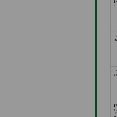
E
z 
E
St
EN
o.
T
z 
Po
M