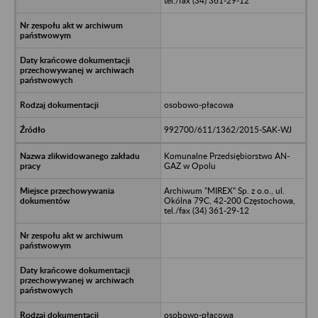
tel./fax (34) 361-29-12
osobowo-płacowa
992700/611/1362/2015-SAK-WJ
Komunalne Przedsiębiorstwo AN-
GAZ w Opolu
Archiwum "MIREX" Sp. z o.o., ul.
Okólna 79C, 42-200 Częstochowa,
tel./fax (34) 361-29-12
osobowo-płacowa