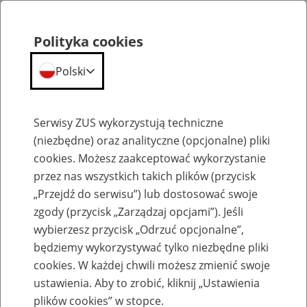
Polityka cookies
Polski
Menu
Szukaj
Serwisy ZUS wykorzystują techniczne
(niezbędne) oraz analityczne (opcjonalne) pliki
cookies. Możesz zaakceptować wykorzystanie
Emerytury
przez nas wszystkich takich plików (przycisk
„Przejdź do serwisu”) lub dostosować swoje
zgody (przycisk „Zarządzaj opcjami”). Jeśli
wybierzesz przycisk „Odrzuć opcjonalne”,
będziemy wykorzystywać tylko niezbędne pliki
Baza zlikwidowanych lub
cookies. W każdej chwili możesz zmienić swoje
przekształconych zakładów pracy
ustawienia. Aby to zrobić, kliknij „Ustawienia
plików cookies” w stopce.