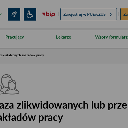
Zarejestruj w
PUE/eZUS
Za
Pracujący
Lekarze
Wzory formularz
zekształconych zakładów pracy
aza zlikwidowanych lub prze
akładów pracy