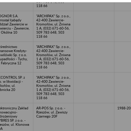
509 783 648, 503
118 66
OGNOR S.A.
"ARCHIPAX" Sp. z o.o.,
rrostal Łabędy
42-400 Zawiercie-
dział Zawiercie w
Kromołów, ul. Żniwna
wierciu - Zawiercie,
1 A, (032) 671-60-56,
. Okólna 10
509 783 648, 503
118 66
średnictwo
"ARCHIPAX" Sp. z o.o.,
nansowe Kredyty-
42-400 Zawiercie-
wilówki Sp. z o.o.
Kromołów, ul. Żniwna
upadłości - Tychy,
1 A, (032) 671-60-56,
. Fabryczna 12
509 783 648, 503
118 66
XCONTROL SP. z
"ARCHIPAX" Sp. z o.o.,
o. w likwidacji -
42-400 Zawiercie-
kołów, ul.
Kromołów, ul. Żniwna
bnicka 20
1 A, (032) 671-60-56,
509 783 648, 503
118 66
ektroniczny Zakład
AR-POS Sp. z o.o. -
1988-20
nowacyjno-
Rzeszów, ul. Zawiszy
drożeniowy
Czarnego 20F
BRES SP. z o.o. -
eszów, ul. Klonowa
0A