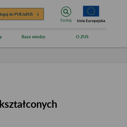
loguj do
PUE/eZUS
Szukaj
y
Baza wiedzy
O ZUS
kształconych