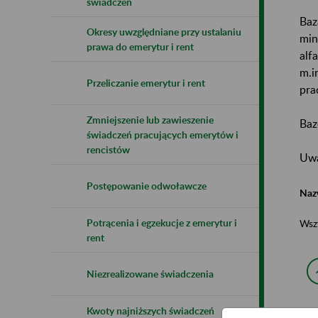
świadczeń
Baz
Okresy uwzględniane przy ustalaniu
min
prawa do emerytur i rent
alf
m.i
Przeliczanie emerytur i rent
pra
Zmniejszenie lub zawieszenie
Baz
świadczeń pracujących emerytów i
rencistów
Uwa
Postępowanie odwoławcze
Naz
Potrącenia i egzekucje z emerytur i
Wsz
rent
Niezrealizowane świadczenia
Kwoty najniższych świadczeń