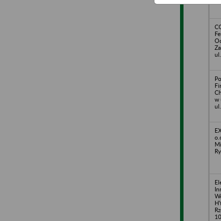
C
Fe
Od
Za
ul
Po
Fi
Ch
w 
ul
E
o.
Mi
Ry
El
In
W
HY
Rz
1