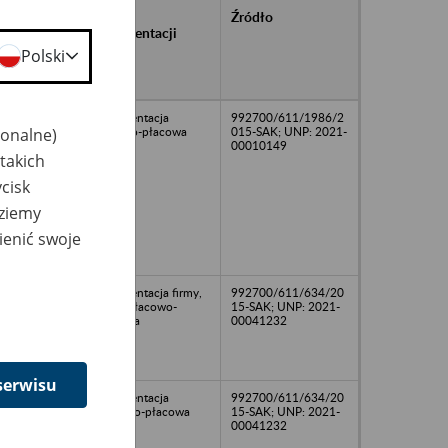
rańcowe
Rodzaj
Źródło
ntacji
dokumentacji
owywanej w
Polski
ach
owych
13
Dokumentacja
992700/611/1986/2
jonalne)
kadrowo-płacowa
015-SAK; UNP: 2021-
00010149
takich
cisk
dziemy
ienić swoje
Dokumentacja firmy,
992700/611/634/20
w tym płacowo-
15-SAK; UNP: 2021-
księgowa
00041232
serwisu
Dokumentacja
992700/611/634/20
osobowo-płacowa
15-SAK; UNP: 2021-
00041232