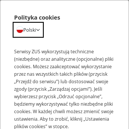
Polityka cookies
Polski
Menu
Szukaj
Serwisy ZUS wykorzystują techniczne
(niezbędne) oraz analityczne (opcjonalne) pliki
cookies. Możesz zaakceptować wykorzystanie
Emerytury
przez nas wszystkich takich plików (przycisk
„Przejdź do serwisu”) lub dostosować swoje
zgody (przycisk „Zarządzaj opcjami”). Jeśli
wybierzesz przycisk „Odrzuć opcjonalne”,
będziemy wykorzystywać tylko niezbędne pliki
Baza zlikwidowanych lub
cookies. W każdej chwili możesz zmienić swoje
przekształconych zakładów pracy
ustawienia. Aby to zrobić, kliknij „Ustawienia
plików cookies” w stopce.