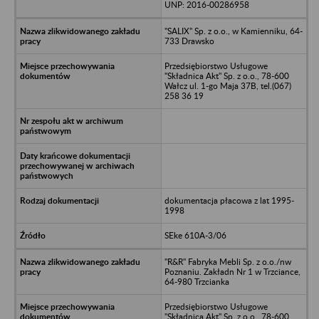
UNP: 2016-00286958
"SALIX" Sp. z o.o., w Kamienniku, 64-
733 Drawsko
Przedsiębiorstwo Usługowe
"Składnica Akt" Sp. z o.o., 78-600
Wałcz ul. 1-go Maja 37B, tel.(067)
258 36 19
dokumentacja płacowa z lat 1995-
1998
SEke 610A-3/06
"R&R" Fabryka Mebli Sp. z o.o./nw
Poznaniu. Zakładn Nr 1 w Trzciance,
64-980 Trzcianka
Przedsiębiorstwo Usługowe
"Składnica Akt" Sp. z o.o., 78-600