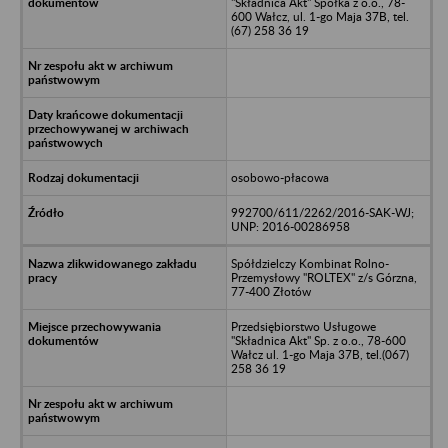
"Składnica Akt" Spółka z o.o., 78-
600 Wałcz, ul. 1-go Maja 37B, tel.
(67) 258 36 19
osobowo-płacowa
992700/611/2262/2016-SAK-WJ;
UNP: 2016-00286958
Spółdzielczy Kombinat Rolno-
Przemysłowy "ROLTEX" z/s Górzna,
77-400 Złotów
Przedsiębiorstwo Usługowe
"Składnica Akt" Sp. z o.o., 78-600
Wałcz ul. 1-go Maja 37B, tel.(067)
258 36 19