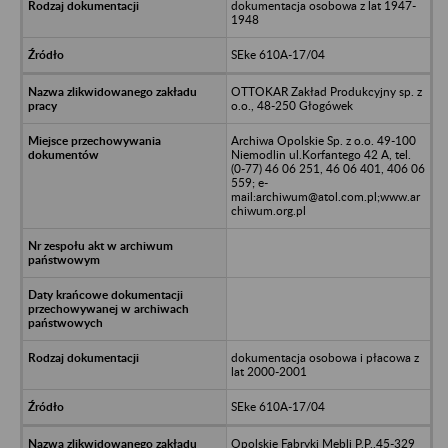
dokumentacja osobowa z lat 1947-
1948
SEke 610A-17/04
OTTOKAR Zakład Produkcyjny sp. z
o.o., 48-250 Głogówek
Archiwa Opolskie Sp. z o.o. 49-100
Niemodlin ul.Korfantego 42 A, tel.
(0-77) 46 06 251, 46 06 401, 406 06
559; e-
mail:archiwum@atol.com.pl;www.ar
chiwum.org.pl
dokumentacja osobowa i płacowa z
lat 2000-2001
SEke 610A-17/04
Opolskie Fabryki Mebli P.P.,45-329