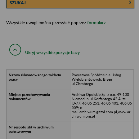
SZUKAJ
Wszystkie uwagi można przesyłać poprzez
formularz
Ukryj wszystkie pozycje bazy
Powiatowa Spółdzielnia Usług
Wielobranżowych, Brzeg
ul.Chrobrego
Archiwa Opolskie Sp. z o.o. 49-100
Niemodlin ul.Korfantego 42 A, tel.
(0-77) 46 06 251, 46 06 401, 406 06
559; e-
mail:archiwum@atol.com.pl;www.ar
chiwum.org.pl