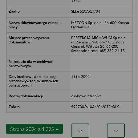
1973
SEke 610A-17/04
METCON Sp. z o.o.; 66-600 Krosno
Odrzańskie
PERFEKCJA ARCHIWUM Sp.z o.o.
ul. Zacisze 176A, 65-775 Zielona
Góra; ul. Wałowa 26, 66-200
Świebodzin /ntel. (68) 382-21-15
1996-2002
osobowo-płacowa
992700/610A/20/2012/SAK
Strona 2094 z 4 295
<<
>>