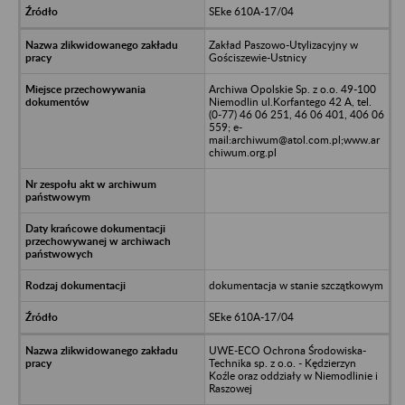
SEke 610A-17/04
Zakład Paszowo-Utylizacyjny w
Gościszewie-Ustnicy
Archiwa Opolskie Sp. z o.o. 49-100
Niemodlin ul.Korfantego 42 A, tel.
(0-77) 46 06 251, 46 06 401, 406 06
559; e-
mail:archiwum@atol.com.pl;www.ar
chiwum.org.pl
dokumentacja w stanie szczątkowym
SEke 610A-17/04
UWE-ECO Ochrona Środowiska-
Technika sp. z o.o. - Kędzierzyn
Koźle oraz oddziały w Niemodlinie i
Raszowej