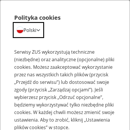
Polityka cookies
Polski
Menu
Szukaj
Serwisy ZUS wykorzystują techniczne
(niezbędne) oraz analityczne (opcjonalne) pliki
cookies. Możesz zaakceptować wykorzystanie
Emerytury
przez nas wszystkich takich plików (przycisk
„Przejdź do serwisu”) lub dostosować swoje
zgody (przycisk „Zarządzaj opcjami”). Jeśli
wybierzesz przycisk „Odrzuć opcjonalne”,
będziemy wykorzystywać tylko niezbędne pliki
Baza zlikwidowanych lub
cookies. W każdej chwili możesz zmienić swoje
przekształconych zakładów pracy
ustawienia. Aby to zrobić, kliknij „Ustawienia
plików cookies” w stopce.