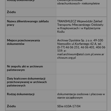
obrachunkowych- niekompletne
TRANSMLECZ Wojewódzki Zakład
Transportu Mleczarskiego Oddziały:
w Krapkowicach i w Kędzierzynie
Koźlu
Archiwa Opolskie Sp. z o.o. 49-100
Niemodlin ul.Korfantego 42 A, tel.
(0-77) 46 06 251, 46 06 401, 406 06
559; e-
mail:archiwum@atol.com.pl;www.ar
chiwum.org.pl
dokumentacja osobowa i płacowa w
stanie szczątkowym
SEke 610A-17/04