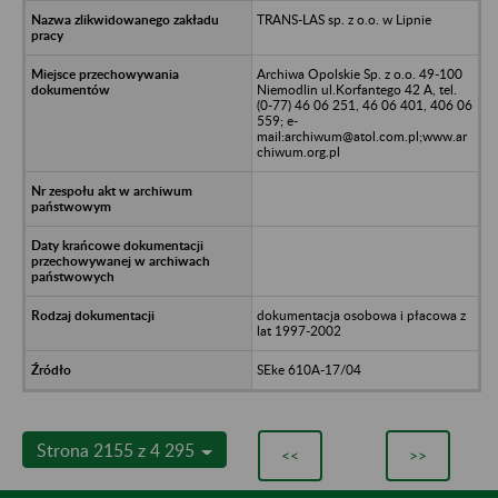
TRANS-LAS sp. z o.o. w Lipnie
Archiwa Opolskie Sp. z o.o. 49-100
Niemodlin ul.Korfantego 42 A, tel.
(0-77) 46 06 251, 46 06 401, 406 06
559; e-
mail:archiwum@atol.com.pl;www.ar
chiwum.org.pl
dokumentacja osobowa i płacowa z
lat 1997-2002
SEke 610A-17/04
Strona 2155 z 4 295
<<
>>