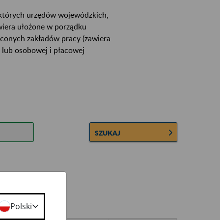
ektórych urzędów wojewódzkich,
wiera ułożone w porządku
łconych zakładów pracy (zawiera
 lub osobowej i płacowej
SZUKAJ
Polski