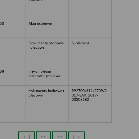
50
Akta osobowe
Dokumenty osobowe
Suplement
i płacowe
58
niekompletna
osobowa i płacowa
dokumenty kadrowe i
992700/611/2739/2
płacowe
017-SAK; 2017-
00308682
← |
<<
>>
| →