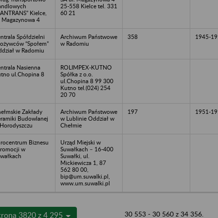
andlowych
25-558 Kielce tel. 331
ANTRANS” Kielce,
60 21
. Magazynowa 4
ntrala Spółdzielni
Archiwum Państwowe
358
1945-19
ożywców “Społem”
w Radomiu
dział w Radomiu
ntrala Nasienna
ROLIMPEX-KUTNO
tno ul.Chopina 8
Spółka z o.o.
ul.Chopina 8 99 300
Kutno tel.(024) 254
20 70
ełmskie Zakłady
Archiwum Państwowe
197
1951-19
ramiki Budowlanej
w Lublinie Oddział w
Horodyszczu
Chełmie
rocentrum Biznesu
Urząd Miejski w
Promocji w
Suwałkach – 16-400
wałkach
Suwałki, ul.
Mickiewicza 1, 87
562 80 00,
bip@um.suwalki.pl,
www.um.suwalki.pl
30 553 - 30 560 z 34 356.
trona 3820 z 4 295