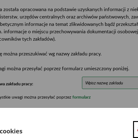
a została opracowana na podstawie uzyskanych informacji z ni
isterstw, urzędów centralnych oraz archiwów państwowych, za
abetycznym informacje na temat zlikwidowanych bądź przekszta
n. informacje o miejscu przechowywania dokumentacji osobowej
cowników tych zakładów).
ę można przeszukiwać wg nazwy zakładu pracy.
gi można przesyłać poprzez formularz umieszczony poniżej.
wa zakładu pracy:
ystkie uwagi można przesyłać poprzez
formularz
Ukryj wszystkie pozycje bazy
 cookies