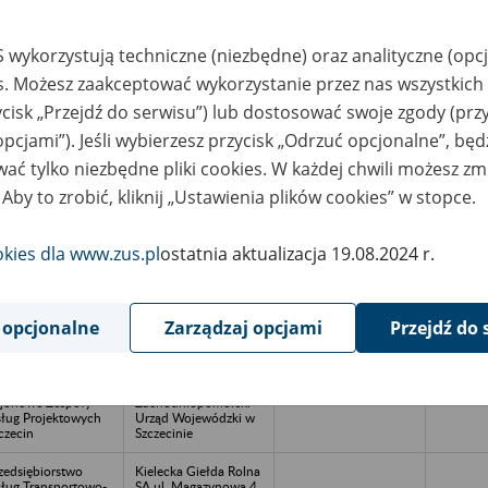
azwa
Miejsce
Nr zespołu akt w
Daty k
likwidowanego
przechowywania
archiwum
dokume
 wykorzystują techniczne (niezbędne) oraz analityczne (opc
akładu pracy
dokumentów
państwowym
przech
archiw
es. Możesz zaakceptować wykorzystanie przez nas wszystkich 
państw
ycisk „Przejdź do serwisu”) lub dostosować swoje zgody (przy
jonowy Urząd
Archiwum Państwowe
621
1945-19
opcjami”). Jeśli wybierzesz przycisk „Odrzuć opcjonalne”, bę
kwidacyjny w
w Olsztynie
sztynie
ać tylko niezbędne pliki cookies. W każdej chwili możesz zm
 Aby to zrobić, kliknij „Ustawienia plików cookies” w stopce.
ntralny Zarząd
Zespół Archiwum
udownictwa
Zakładowego - Biuro
okies dla www.zus.pl
ostatnia aktualizacja 19.08.2024 r.
zemysłowego
Administracyjne
rszawa
Ministerstwo Rozwoju
i Technologii; tel. (22)
411 93 33
(obsługiwany tylko we
 opcjonalne
Zarządzaj opcjami
Przejdź do 
wtorki i czwartki);
archiwum@mrit.gov.p
l; www.mrit.gov.pl
jonowe Zespoły
Zachodniopomorski
ług Projektowych
Urząd Wojewódzki w
czecin
Szczecinie
zedsiębiorstwo
Kielecka Giełda Rolna
ług Transportowo-
SA ul. Magazynowa 4