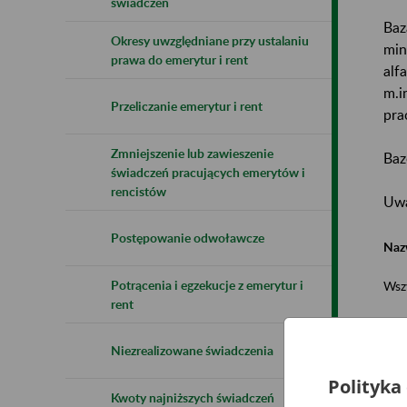
świadczeń
Baz
Okresy uwzględniane przy ustalaniu
min
prawa do emerytur i rent
alf
m.i
Przeliczanie emerytur i rent
pra
Zmniejszenie lub zawieszenie
Baz
świadczeń pracujących emerytów i
rencistów
Uwa
Postępowanie odwoławcze
Naz
Potrącenia i egzekucje z emerytur i
Wsz
rent
Niezrealizowane świadczenia
Polityka
Kwoty najniższych świadczeń