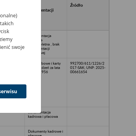
rańcowe
Rodzaj
Źródło
ntacji
dokumentacji
jonalne)
owywanej w
ach
takich
owych
cisk
50
Dokumentacja
dziemy
osobowa
niekompletna , brak
ienić swoje
dokumentacji
finansowej
akta osobowe i karty
992700/611/1226/2
wynagrodzeń za lata
017-SAK; UNP: 2025-
1951 - 1956
00661654
serwisu
dokumentacja
kadrowa i płacowa
Dokumenty kadrowe i
płacowe