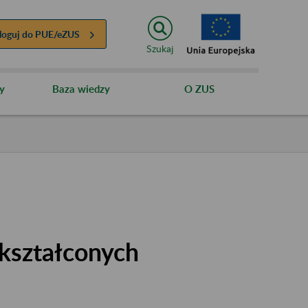
loguj do
PUE/eZUS
Szukaj
y
Baza wiedzy
O ZUS
kształconych