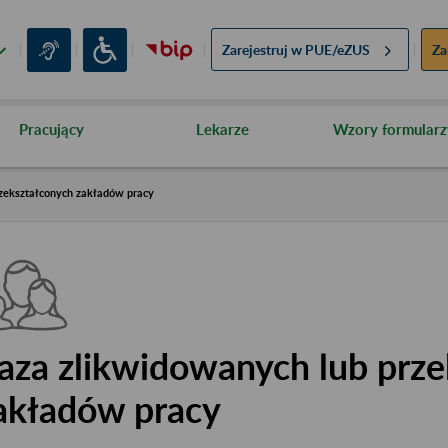
Zarejestruj w
PUE/eZUS
Za
Pracujący
Lekarze
Wzory formularz
zekształconych zakładów pracy
aza zlikwidowanych lub prze
akładów pracy