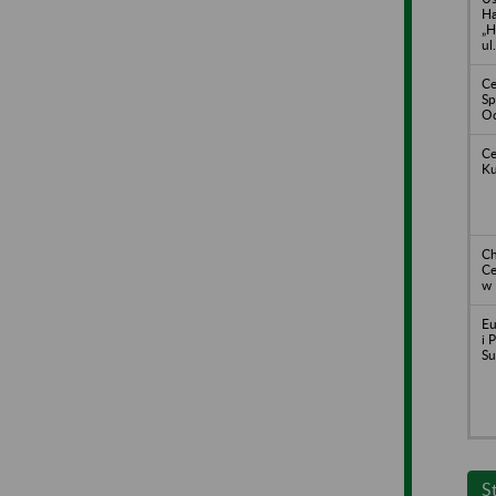
H
„H
ul
Ce
Sp
Od
Ce
Ku
Ch
Ce
w 
Eu
i 
Su
S